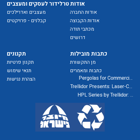
אודות
טרלידור לעסקים ומעצבים
אודות החברה
מעצבים ואדרילכים
אודות הקבוצה
קבלנים - פרויקטים
מכתבי תודה
דרושים
כתבות מובילות
תקנונים
מן התקשורת
תקנון פרטיות
כתבות ומאמרים
תנאי שימוש
Pergolas for Commercial
הצהרת נגישות
Centers and Residential
Trellidor Presents: Laser-Cut
Projects
Designs for Home Exteriors
HPL Series by Trellidor: A
and Interiors
Secure and Elegant Design
Solution