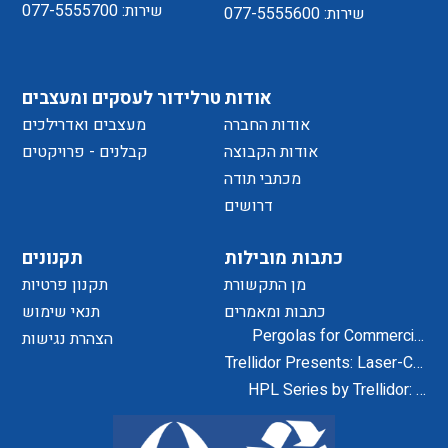
שירות: 077-5555700
שירות: 077-5555600
אודות
טרלידור לעסקים ומעצבים
אודות החברה
מעצבים ואדרילכים
אודות הקבוצה
קבלנים - פרויקטים
מכתבי תודה
דרושים
כתבות מובילות
תקנונים
מן התקשורת
תקנון פרטיות
כתבות ומאמרים
תנאי שימוש
Pergolas for Commercial
הצהרת נגישות
Centers and Residential
Trellidor Presents: Laser-Cut
Projects
Designs for Home Exteriors
HPL Series by Trellidor: A
and Interiors
Secure and Elegant Design
Solution