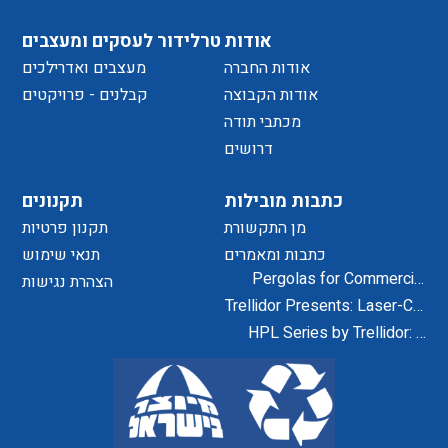
אודות
טרלידור לעסקים ומעצבים
אודות החברה
מעצבים ואדרילכים
אודות הקבוצה
קבלנים - פרויקטים
מכתבי תודה
דרושים
כתבות מובילות
תקנונים
מן התקשורת
תקנון פרטיות
כתבות ומאמרים
תנאי שימוש
Pergolas for Commercial
הצהרת נגישות
Centers and Residential
Trellidor Presents: Laser-Cut
Projects
Designs for Home Exteriors
HPL Series by Trellidor: A
and Interiors
Secure and Elegant Design
Solution