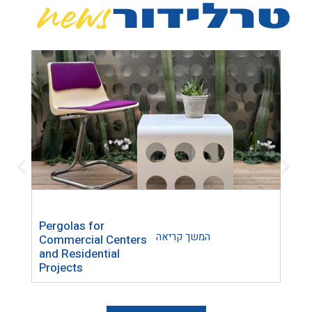
Pergolas for
Trel
המשך קריאה
Commercial Centers
Lase
and Residential
Home
Projects
Inte