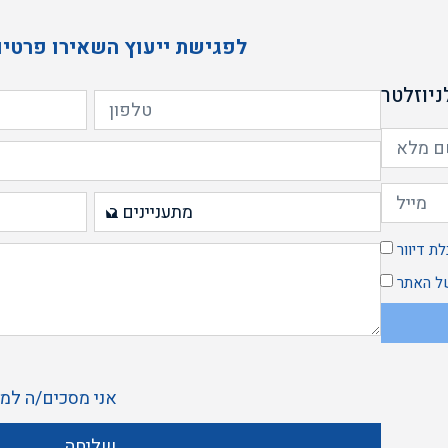
לפגישת ייעוץ השאירו פרטים
יוזלטר
ת דיוור
 האתר
אני מסכים/ה ל
מד
שליחה