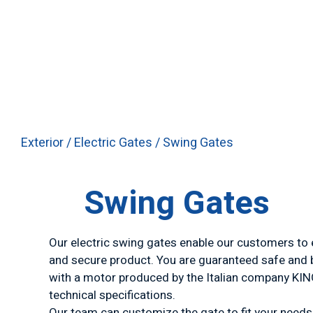
Exterior
/
Electric Gates
/ Swing Gates
Swing Gates
Our electric swing gates enable our customers to e
and secure product. You are guaranteed safe and 
with a motor produced by the Italian company KIN
technical specifications.
Our team can customize the gate to fit your needs,