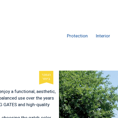
Exterior
Protection
Interior
njoy a functional, aesthetic,
balanced use over the years
G GATES and high-quality
 choosing the gate’s color,