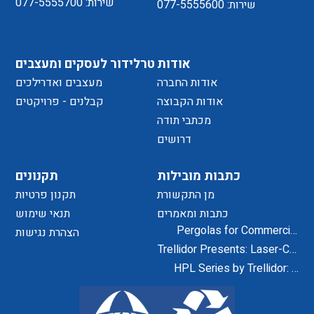
שירות: 077-5555700
שירות: 077-5555600
טרלידור לעסקים ומעצבים
אודות
מעצבים ואדרילכים
אודות החברה
קבלנים - פרויקטים
אודות הקבוצה
מכתבי תודה
דרושים
תקנונים
כתבות מובילות
תקנון פרטיות
מן התקשורת
תנאי שימוש
כתבות ומאמרים
Pergolas for Commercial
הצהרת נגישות
Centers and Residential
Trellidor Presents: Laser-Cut
Projects
Designs for Home Exteriors
HPL Series by Trellidor: A
and Interiors
Secure and Elegant Design
Solution