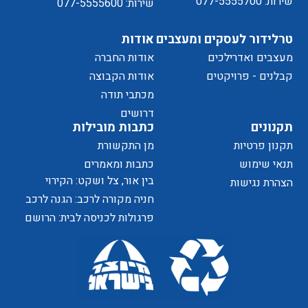
שירות: 077-5555700
שירות: 077-5555600
טרלידור לעסקים ומעצבים
אודות
מעצבים ואדרילכים
אודות החברה
מדיניות
קבלנים - פרויקטים
אודות הקבוצה
מכתבי תודה
של
דרושים
תקנונים
כתבות מובילות
תקנון פרטיות
מן התקשורת
תנאי שימוש
כתבות ומאמרים
בין אור, צל ושקט: הקירוי
הצהרת נגישות
הפרטיות
כאלמנט מעצב בחוויית המרחב
חניה מקורה לרכב: הגנה לרכב
ושדרוג לבית
פרגולות לכניסה לבית: הרושם
האתר
הראשון שמתחיל בפתח