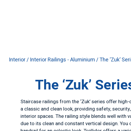
Interior
/
Interior Railings - Aluminium
/ The ‘Zuk’ Ser
The ‘Zuk’ Serie
Staircase railings from the ‘Zuk’ series offer high-
a classic and clean look, providing safety, security,
interior spaces. The railing style blends well with
due to its clean and constant vertical design. Yo
handrail for an eclectic look. Trellidor offers a var