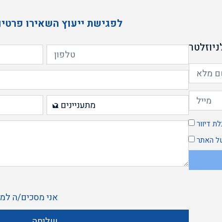
לפגישת ייעוץ השאירו פרטים
יוזלטר
ת דיוור
 האתר
אני מסכים/ה ל
מד
שליחה