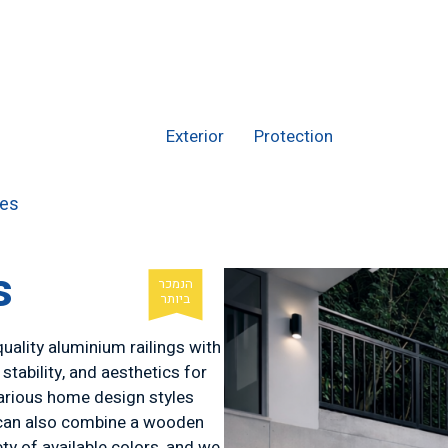
Exterior
Protection
Interior
ies
s
quality aluminium railings with
 stability, and aesthetics for
 various home design styles
u can also combine a wooden
iety of available colors, and we