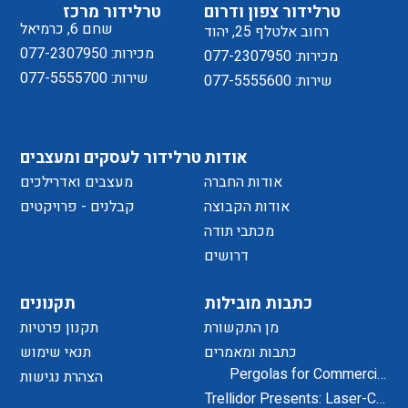
טרלידור צפון ודרום
טרלידור מרכז
שחם 6, כרמיאל
רחוב אלטלף 25, יהוד
מכירות: 077-2307950
מכירות: 077-2307950
שירות: 077-5555700
שירות: 077-5555600
אודות
טרלידור לעסקים ומעצבים
אודות החברה
מעצבים ואדרילכים
אודות הקבוצה
קבלנים - פרויקטים
מכתבי תודה
דרושים
כתבות מובילות
תקנונים
מן התקשורת
תקנון פרטיות
כתבות ומאמרים
תנאי שימוש
Pergolas for Commercial
הצהרת נגישות
Centers and Residential
Trellidor Presents: Laser-Cut