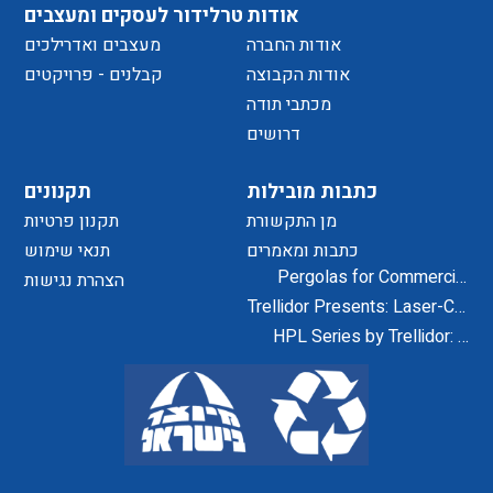
אודות
טרלידור לעסקים ומעצבים
אודות החברה
מעצבים ואדרילכים
אודות הקבוצה
קבלנים - פרויקטים
מכתבי תודה
דרושים
כתבות מובילות
תקנונים
מן התקשורת
תקנון פרטיות
כתבות ומאמרים
תנאי שימוש
Pergolas for Commercial
הצהרת נגישות
Centers and Residential
Trellidor Presents: Laser-Cut
Projects
Designs for Home Exteriors
HPL Series by Trellidor: A
and Interiors
Secure and Elegant Design
Solution