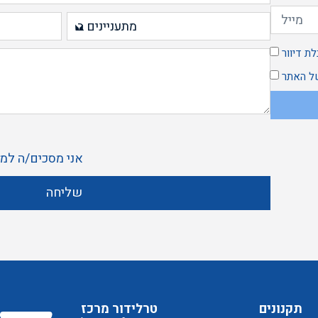
ת דיוור
 האתר
אני מסכים/ה ל
מד
שליחה
תקנונים
טרלידור מרכז