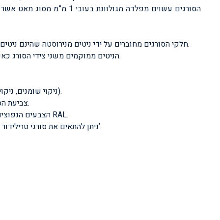
הסורגים עשוים מפלדה מגולוונת
חלקי הסורגים מחוברים על ידי ניטים מנירוסטה שהינם ניטים מחוזקים הנותנים חוזק אחיזה הגדול פי 4 מכושר האחיזה של ניט רגיל.
הניטים ממוקמים משני צידי הסורג כאשר ביניהם נמצא שרוול נחושת העובר דרך המחברים וחלקי הפלסטיקה.
(ניקוי שומנים, ניקוי חלודה וקורוזיה, ציפוי אבץ פוספט, ציפוי כרום להגנה ושמירת החומר).
צביעת הסורגים הינה אלקטרוסטטית בתנור עם הגנה מפני קרינה אולטרה סגולית.
הצבעים הנפוצים הינהם: לבן, שנהב וברונזה ובנוסף ניתן לקבל מס’ צבעים מתוך קטלוג RAL.
ניתן להתאים את סורגי טרילידור כמעט לכל פתח שקיים לדוגמא: חלונות צרפתיים, חלונות מעוגלים וכד’.