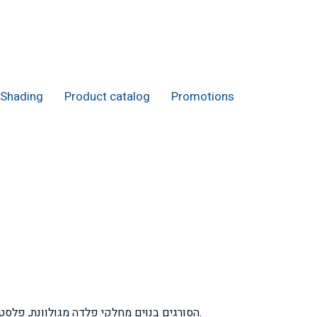
Shading
Product catalog
Promotions
הסורגים בנוים מחלקי פלדה מגולוונת, פלסטיקה ואמצעי חיבור, כך שאין כל מגע בין מתכות, ולכן לא קיימת שחיקה.