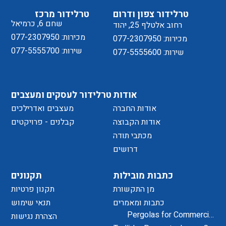
טרלידור צפון ודרום
טרלידור מרכז
שחם 6, כרמיאל
רחוב אלטלף 25, יהוד
מכירות: 077-2307950
מכירות: 077-2307950
שירות: 077-5555700
שירות: 077-5555600
אודות
טרלידור לעסקים ומעצבים
אודות החברה
מעצבים ואדרילכים
אודות הקבוצה
קבלנים - פרויקטים
מכתבי תודה
דרושים
כתבות מובילות
תקנונים
מן התקשורת
תקנון פרטיות
כתבות ומאמרים
תנאי שימוש
Pergolas for Commercial
הצהרת נגישות
Centers and Residential