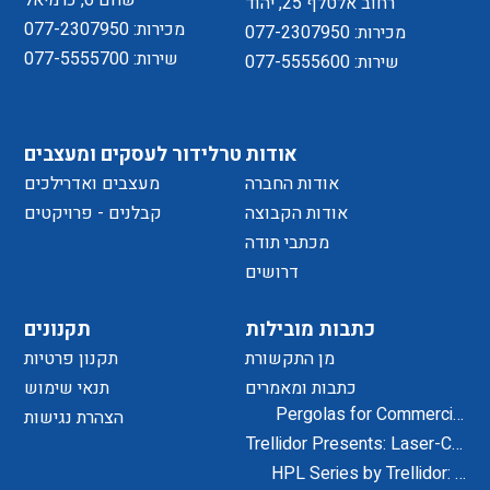
שחם 6, כרמיאל
רחוב אלטלף 25, יהוד
מכירות: 077-2307950
מכירות: 077-2307950
שירות: 077-5555700
שירות: 077-5555600
אודות
טרלידור לעסקים ומעצבים
אודות החברה
מעצבים ואדרילכים
אודות הקבוצה
קבלנים - פרויקטים
מכתבי תודה
דרושים
כתבות מובילות
תקנונים
מן התקשורת
תקנון פרטיות
כתבות ומאמרים
תנאי שימוש
Pergolas for Commercial
הצהרת נגישות
Centers and Residential
Trellidor Presents: Laser-Cut
Projects
Designs for Home Exteriors
HPL Series by Trellidor: A
and Interiors