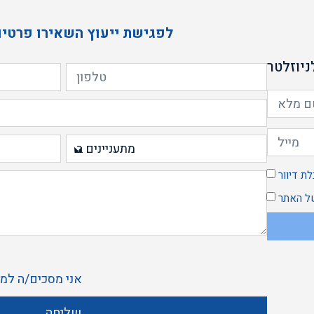
לפגישת ייעוץ השאירו פרטים
יוזלטר
ת דיוור
 האתר
אני מסכים/ה ל
מד
שליחה