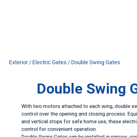
Exterior
/
Electric Gates
/ Double Swing Gates
Double Swing 
With two motors attached to each wing, double sw
control over the opening and closing process. Eq
and vertical stops for safe home use, these elect
control for convenient operation.
Double Swing Gates
can be installed in narrow, c