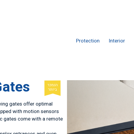
Exterior
Protection
Interior
Gates
ing gates offer optimal
uipped with motion sensors
ric gates come with a remote
omplex entrances and even