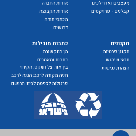
מעצבים ואדרילכים
אודות החברה
של
קבלנים - פרויקטים
אודות הקבוצה
מכתבי תודה
דרושים
הפרטיות
תקנונים
כתבות מובילות
תקנון פרטיות
מן התקשורת
האתר
תנאי שימוש
כתבות ומאמרים
בין אור, צל ושקט: הקירוי
הצהרת נגישות
כאלמנט מעצב בחוויית המרחב
חניה מקורה לרכב: הגנה לרכב
ושדרוג לבית
פרגולות לכניסה לבית: הרושם
הראשון שמתחיל בפתח