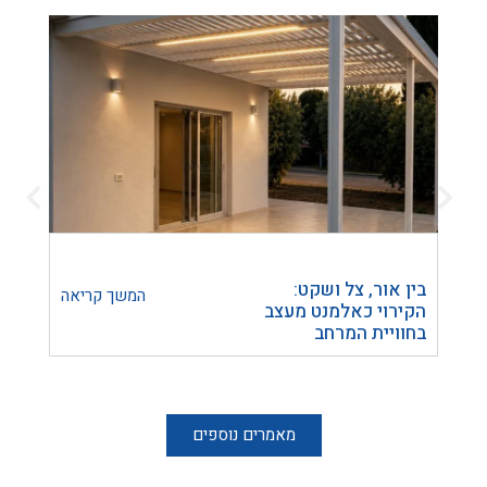
בין אור, צל ושקט:
הפרד
המשך קריאה
הקירוי כאלמנט מעצב
חומר 
בחוויית המרחב
להכנ
הבית
מאמרים נוספים