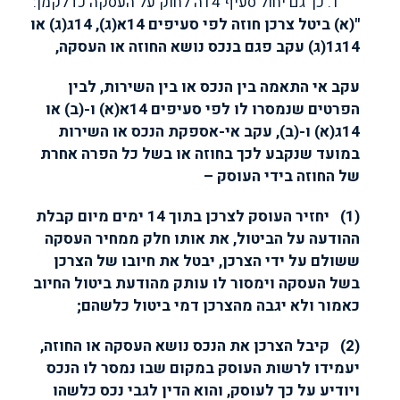
כך גם יחול סעיף 14ה לחוק על העסקה כדלקמן:
"(א) ביטל צרכן חוזה לפי סעיפים 14א(ג), 14ג(ג) או
14ג1(ג) עקב פגם בנכס נושא החוזה או העסקה,
עקב אי התאמה בין הנכס או בין השירות, לבין
הפרטים שנמסרו לו לפי סעיפים 14א(א) ו-(ב) או
14ג(א) ו-(ב), עקב אי-אספקת הנכס או השירות
במועד שנקבע לכך בחוזה או בשל כל הפרה אחרת
של החוזה בידי העוסק –
(1) יחזיר העוסק לצרכן בתוך 14 ימים מיום קבלת
ההודעה על הביטול, את אותו חלק ממחיר העסקה
ששולם על ידי הצרכן, יבטל את חיובו של הצרכן
בשל העסקה וימסור לו עותק מהודעת ביטול החיוב
כאמור ולא יגבה מהצרכן דמי ביטול כלשהם;
(2) קיבל הצרכן את הנכס נושא העסקה או החוזה,
יעמידו לרשות העוסק במקום שבו נמסר לו הנכס
ויודיע על כך לעוסק, והוא הדין לגבי נכס כלשהו