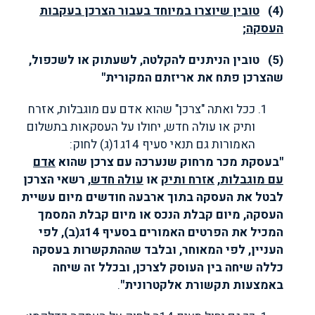
(4)
טובין שיוצרו במיוחד בעבור הצרכן בעקבות
העסקה
;
(5) טובין הניתנים להקלטה, לשעתוק או לשכפול,
שהצרכן פתח את אריזתם המקורית"
ככל ואתה "צרכן" שהוא אדם עם מוגבלות, אזרח
ותיק או עולה חדש, יחולו על העסקאות בתשלום
האמורות גם תנאי סעיף 14ג1(ג) לחוק:
"בעסקת מכר מרחוק שנערכה עם צרכן שהוא
אדם
עם מוגבלות
,
אזרח ותיק
או
עולה חדש
, רשאי הצרכן
לבטל את העסקה בתוך ארבעה חודשים מיום עשיית
העסקה, מיום קבלת הנכס או מיום קבלת המסמך
המכיל את הפרטים האמורים בסעיף 14ג(ב), לפי
העניין, לפי המאוחר, ובלבד שההתקשרות בעסקה
כללה שיחה בין העוסק לצרכן, ובכלל זה שיחה
באמצעות תקשורת אלקטרונית"
.