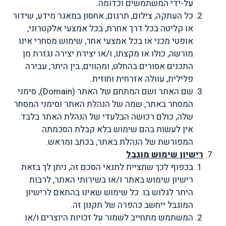
על-ידי המשתמשים וכדומה.
כל העתקה, צילום, תרגום, אחסון במאגר מידע, שידור
או קליטה בכל דרך אחרת, בכל אמצעי אלקטרוני,
אופטי מכני או בכל אמצעי אחר, שימוש מסחרי אינו
מורשה, כולו או מקצתו, ו/או יצירת יצירה נגזרת מן
התכנים אסורים בהחלט, ומהווים, בין היתר, עבירה
פלילית, עוולה אזרחית וחוזית.
שם האתר ושם המתחם של האתר (
Domain
), סימני
המסחר באתר, שמה של הנהלת האתר וסימני המסחר
שלה, כולם רכושה הבלעדי של הנהלת האתר בלבד.
אין לעשות בהם שימוש בלא קבלת הסכמתה
המפורשת של הנהלת באתר, בכתב ומראש.
רישיון שימוש מוגבל
בכפוף לכך שתציית לתנאי הסכם זה, ניתן לך בזאת
רישיון שימוש באתר ו/או בשירותי האתר, לרבות
היתר לגלוש בו. כל שימוש שאינו בהתאם לרישיון
המוגבל ייחשב כהפרה של תקנון זה.
המשתמש מתחייב לשמור על זכויות היוצרים ו/או