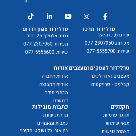
דיוור
ל
טרלידור מרכז
טרלידור צפון ודרום
שחם 6, כרמיאל
רחוב אלטלף 25, יהוד
מכירות: 077-2307950
מכירות: 077-2307950
שירות: 077-5555700
שירות: 077-5555600
טרלידור לעסקים ומעצבים
אודות
מעצבים ואדרילכים
אודות החברה
מדיניות
קבלנים - פרויקטים
אודות הקבוצה
מכתבי תודה
של
דרושים
תקנונים
כתבות מובילות
תקנון פרטיות
מן התקשורת
תנאי שימוש
כתבות ומאמרים
בין אור, צל ושקט: הקירוי
הצהרת נגישות
הפרטיות