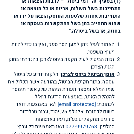
(ד) בסעיף זה "דמי ביטול"
–
לרבות הוצאות או
התחייבות בשל משלוח, אריזה או כל הוצאה או
התחייבות אחרת שלטענת העוסק הוצאו על ידו או
שהוא התחייב בהן בשל ההתקשרות בעסקה או
בחוזה, או בשל ביטולה
.
"
האמור לעיל ניתן למען הסר ספק, ואין בו כדי להוות
ייעוץ משפטי.
זכות הביטול לעיל תקפה ביחס לצרכן כהגדרתו בחוק
הגנת הצרכן.
אופן הביטול ביחס לצרכן
: הלקוח יודיע על ביטול
עסקה, בתוך תקופת הביטול, בהודעה אשר תכלול את
שמו המלא ומספר תעודת הזהות שלו, אשר תימסר
להנהלת האתר, באמצעות הודעת דוא"ל
לכתובת:
[email protected]
ו/או באמצעות דואר
רשום לכתובת: אלטלף 25, יהוד, עבור
טרלידור
סורגים מתקפלים בע"מ
, ו/או באמצעות
הטלפון:
077-9979763
ו/או באמצעות כל ערוץ