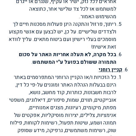
אחראים לכל נזק, ישיר או עקיף, שנגרם או ייגרם
למשתמש או לכל צד שלישי אחר, כתוצאה
מהשימוש האמור.
ריתוך, פרזול והתקנה הינן פעולות מסכנות חיים לך
ולצדדים שלישיים. על כן, יש לבצען עם אנשי מקצוע
מוסמכים בעלי רישיון ועם ביטוח מתאים. עליך לוודא
זאת אישית!
בכל מקרה, לא תעלה אחריות האתר על סכום
התמורה ששולם בפועל ע"י המשתמש
.
קניין רוחני
כל הזכויות ו/או הקניין הרוחני המתפרסמים באתר
הינם בבעלות הנהלת האתר ומוגנים על-פי כל דין,
לרבות חשבונות, כותרות, קוד מחשב, נושא,
אובייקטים, תווים, שמות, סיפורים, דיאלוגים, משפטי
מפתח, מיקומים, רעיונות, מצגים אמנותיים,
אנימציות, צלילים, יצירות מוסיקליות, אפקטים של
תמונה ושמע, שיטות תפעול, רשימות לקוחות, פילוח
שוק, רשימות משתמשים, גרפיקה, מידע שסופק