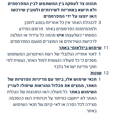
תהווה צד לעסקה בין המשתמש לבין המפרסמים
ולא תישא באחריות לשירותים ולטובין שירכשו
ו/או יוצעו על ידי המפרסמים
.
להנהלת האתר אין כל אחריות בנוגע לתוכן
ולמהמימנות הפרסומים באתר. פרסום המידע
המסחרי כשלעצמו
אינו
מהווה כל עידוד או המלצה
לרכישת השירותים או המוצרים מטעם המפרסמים.
שימוש בינלאומי באתר
לאור אופייה הגלובלי של רשת האינטרנט, המשתמש
מסכים כי כל פעולה הנעשית למול האתר, נעשית לפי
חוקי מדינת ישראל בלבד.
שונות
תנאי שימוש אלו, ביחד עם מדיניות הפרטיות של
האתר, ממצים את מכלול ההוראות שיחולו לעניין
השימוש באתר
. כל פעולה ו/או התנהגות של הנהלת
האתר לא ייחשבו כוויתור על זכויותיה ו/או כהסכמה
מצידה לכל הפרה או לאי-קיום של תנאי השימוש
באתר.