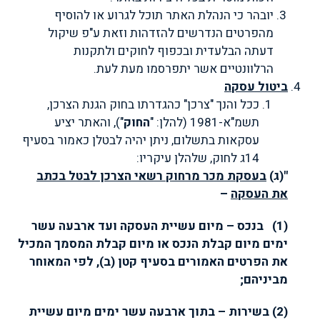
יובהר כי הנהלת האתר תוכל לגרוע או להוסיף
מהפרטים הנדרשים להזדהות וזאת ע"פ שיקול
דעתה הבלעדית ובכפוף לחוקים ולתקנות
הרלוונטיים אשר יתפרסמו מעת לעת.
ביטול עסקה
ככל והנך "צרכן" כהגדרתו בחוק הגנת הצרכן,
תשמ"א-1981 (להלן: "
החוק
"), והאתר יציע
עסקאות בתשלום, ניתן יהיה לבטלן כאמור בסעיף
14ג לחוק, שלהלן עיקריו:
"(ג)
בעסקת מכר מרחוק רשאי הצרכן לבטל בכתב
את העסקה
–
(1) בנכס – מיום עשיית העסקה ועד ארבעה עשר
ימים מיום קבלת הנכס או מיום קבלת המסמך המכיל
את הפרטים האמורים בסעיף קטן (ב), לפי המאוחר
מביניהם
;
(2) בשירות – בתוך ארבעה עשר ימים מיום עשיית