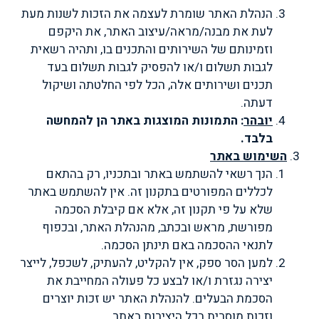
הנהלת האתר שומרת לעצמה את הזכות לשנות מעת
לעת את מבנה/מראה/עיצוב האתר, את היקפם
וזמינותם של השירותים והתכנים בו, ותהיה רשאית
לגבות תשלום ו/או להפסיק לגבות תשלום בעד
תכנים ושירותים אלה, הכל לפי החלטתה ושיקול
דעתה.
יובהר
: התמונות המוצגות באתר הן להמחשה
בלבד.
השימוש באתר
הנך רשאי להשתמש באתר ובתכניו, רק בהתאם
לכללים המפורטים בתקנון זה. אין להשתמש באתר
שלא על פי תקנון זה, אלא אם קיבלת הסכמה
מפורשת, מראש ובכתב, מהנהלת האתר, ובכפוף
לתנאי ההסכמה באם תינתן הסכמה.
למען הסר ספק, אין להקליט, להעתיק, לשכפל, לייצר
יצירה נגזרת ו/או לבצע כל פעולה המחייבת את
הסכמת הבעלים. להנהלת האתר יש זכות יוצרים
וזכות מוסרית בכל היצירות באתר.