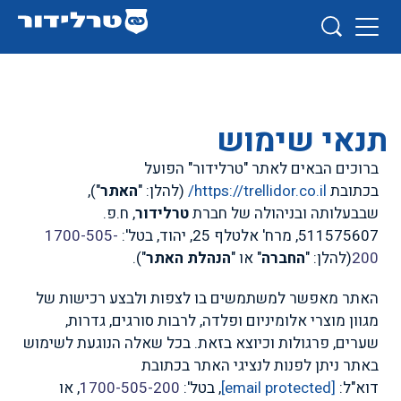
תנאי שימוש
ברוכים הבאים לאתר "טרלידור" הפועל
בכתובת
https://trellidor.co.il
/
(להלן: "
האתר
"),
שבבעלותה ובניהולה של חברת
טרלידור
, ח.פ.
511575607, מרח'
אלטלף 25, יהוד
, בטל':
1700-505-
200
(להלן: "
החברה
" או "
הנהלת האתר
").
האתר מאפשר למשתמשים בו לצפות ולבצע רכישות של
מגוון מוצרי אלומיניום ופלדה, לרבות סורגים, גדרות,
שערים, פרגולות וכיוצא בזאת. בכל שאלה הנוגעת לשימוש
באתר ניתן לפנות לנציגי האתר בכתובת
דוא"ל:
[email protected]
, בטל':
1700-505-200
, או