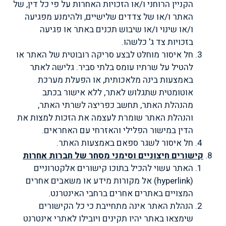
הקניין הרוחני ו/או הזכויות האחרות על פי כל דין, של
האתר ו/או של צדדים שלישיים, ולהימנע מפגיעה
ו/או שינוי ו/או שיבוש תכנים באתר או פגיעה
בזכויות צד ג' כלשהו.
חל איסור מוחלט לבצע סריקה רובוטית של האתר או
להטיל על שרתיו עומס בלתי סביר. גלישה לאתר
באמצעות בינה מלאכותית, או הפעלת מערכת
אוטומטית שתגלוש לאתר, ללא אישור בכתב
מהנהלת האתר, תחשב כפריצה לשרתי האתר,
והנהלת האתר שומרת לעצמה את הזכות למצות את
הדין במישור הפלילי והאזרחי עם האחראים.
חל איסור לשגר ספאם באמצעות האתר.
קישורים חיצוניים וסימני מסחר של חברות אחרות
האתר עשוי להכיל בתוכו קישורים אלקטרוניים
(
hyperlink
) אל מקורות מידע או משאבים אחרים
המצויים באתרים אחרים ברחבי האינטרנט.
הנהלת האתר אינה מתחייבת כי כל הקישורים
שימצאו באתר יהיו תקינים ויובילו לאתרי אינטרנט