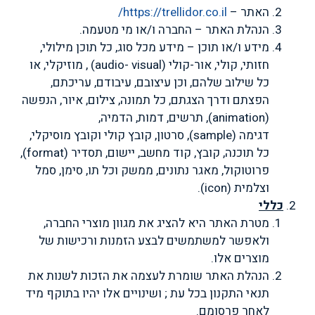
האתר –
https://trellidor.co.il/
הנהלת האתר – החברה ו/או מי מטעמה.
מידע ו/או תוכן – מידע מכל סוג, כל תוכן מילולי,
חזותי, קולי, אור-קולי
(audio- visual)
, מוזיקלי, או
כל שילוב שלהם, וכן עיצובם, עיבודם, עריכתם,
הפצתם ודרך הצגתם, כל תמונה, צילום, איור, הנפשה
(
animation
), תרשים, דמות, הדמיה,
דגימה
(sample)
, סרטון, קובץ קולי וקובץ מוסיקלי,
כל תוכנה, קובץ, קוד מחשב, יישום, תסדיר
(format)
,
פרוטוקול, מאגר נתונים, ממשק וכל תו, סימן, סמל
וצלמית
(icon)
.
כללי
מטרת האתר היא להציג את מגוון מוצרי החברה,
ולאפשר למשתמשים לבצע הזמנות ורכישות של
מוצרים אלו.
הנהלת האתר שומרת לעצמה את הזכות לשנות את
תנאי התקנון בכל עת ; ושינויים אלו יהיו בתוקף מיד
לאחר פרסומם.