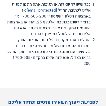
ככל שיש לך שאלות או תגובות אתה מוזמן לפנות
אלינו לכתובת המייל
[email protected]
או
באמצעות הטלפון שמספרו
1700-505-200
או
בדואר רשום בכתובת: אלטלף 25, יהוד או באמצעות
הטפסים המקוונים אשר נמצאים באתר. אנא פנה
אלינו ונשתדל לטפל בפנייתך בהקדם.
הנהלת האתר מקפידה על קיום הוראות החוק
ומכבדת את זכותם של משתמשי האתר וצדדים
שלישים. אם אתה סבור כי פורסם באתר תוכן הפוגע
בך או בצד ג', אנא פנה אלינו בהקדם.
1700-505-
200
לפגישת ייעוץ השאירו פרטים ונחזור אליכם