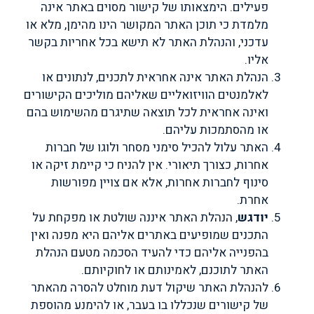
פעילים. הימצאותו של קישור מסוים באתר אינה
מלמדת כי תוכן האתר המקושר הינו מהימן, מלא או
עדכני, והנהלת האתר לא תישא בכל אחריות בקשר
אליו.
הנהלת האתר אינה אחראית לתכנים, לנתונים או
לאלמנטים הוויזואליים שאליהם מוליכים הקישורים
ואינה אחראית לכל תוצאה שתיגרם מהשימוש בהם
או מהסתמכות עליהם.
האתר עלול להכיל סימני מסחר ולוגו של חברות
אחרות, כצורך תיאורי. אין להניח כי קיימת זיקה או
סינוף לחברות אחרות, אלא אם צויין מפורשות
אחרת.
יודגש
, הנהלת האתר איננה שולטת או מפקחת על
התכנים שמופיעים באתרים אליהם היא מפנה ואין
בהפנייה אליהם כדי להעיד הסכמה מטעם הנהלת
האתר לתוכנם, לאמינותם או לחוקיותם.
להנהלת האתר שיקול דעת מוחלט להסרה מהאתר
של קישורים שנכללו בו בעבר, או להימנע מהוספת