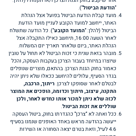
אחר שיקבע בחוק הגנת הצרכן ו/או תקנותיו (להלן:
"
הודעת הביטול
").
מועד קבלת הודעת הביטול בפועל אצל הנהלת
האתר, ייחשב למועד הקובע לעניין מועד הודעת
הביטול (להלן: "
המועד הקובע
"). כל הודעה שתשלח
לאחר השעה 16:00, תיחשב כאילו התקבלה אצל
הנהלת האתר, ביום שלאחר תאריך יום המשלוח.
מובהר בזאת שנית כי זכות הביטול לא תחול על טובין
שיוצרו במיוחד בעבור הצרכן בעקבות העסקה, והכל
כאמור בחוק הגנת הצרכן. בהתאם, מוצרים שנופלים
בגדר הסעיף, עלולים להיחשב ככאלו שלא ניתן יהיה
לבטלם לאחר שסופקו לצרכן.
ריתוך, הרכבה,
התקנה, עיצוב, חיתוך וכדומה, הופכים את המוצר
לכזה שלא ניתן למכור אותו כחדש לאחר, ולכן
שוללים את זכות הביטול
.
ככל ואתה לא "צרכן" כהגדרתו בחוק, ביטול העסקה
ייעשה בהודעה מראש באחד האופנים שנמנו בסעיף
4.6 לעיל, וזאת בטרם יצאה הסחורה או השירות