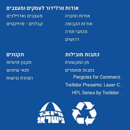
אודות
טרלידור לעסקים ומעצבים
אודות החברה
מעצבים ואדרילכים
אודות הקבוצה
קבלנים - פרויקטים
מכתבי תודה
דרושים
כתבות מובילות
תקנונים
מן התקשורת
תקנון פרטיות
כתבות ומאמרים
תנאי שימוש
Pergolas for Commercial
הצהרת נגישות
Centers and Residential
Trellidor Presents: Laser-Cut
Projects
Designs for Home Exteriors
HPL Series by Trellidor: A
and Interiors
Secure and Elegant Design
Solution