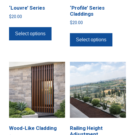
‘Louvre’ Series
‘Profile’ Series
Claddings
$
20.00
$
20.00
Select options
Select options
Wood-Like Cladding
Railing Height
Adjustment