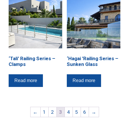
‘Tali’ Railing Series –
‘Hagai ’Railing Series –
Clamps
Sunken Glass
Read more
Read more
←
1
2
3
4
5
6
→