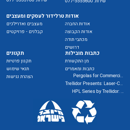
שירות: 077-5555700
שירות: 077-5555600
אודות
טרלידור לעסקים ומעצבים
אודות החברה
מעצבים ואדרילכים
אודות הקבוצה
קבלנים - פרויקטים
מכתבי תודה
דרושים
כתבות מובילות
תקנונים
מן התקשורת
תקנון פרטיות
כתבות ומאמרים
תנאי שימוש
Pergolas for Commercial
הצהרת נגישות
Centers and Residential
Trellidor Presents: Laser-Cut
Projects
Designs for Home Exteriors
HPL Series by Trellidor: A
and Interiors
Secure and Elegant Design
Solution