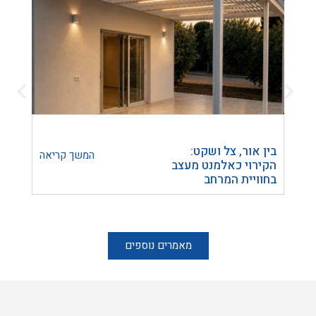
בין אור, צל ושקט:
הפרד
המשך קריאה
הקירוי כאלמנט מעצב
חומר 
בחוויית המרחב
להכנ
הבית
מאמרים נוספים