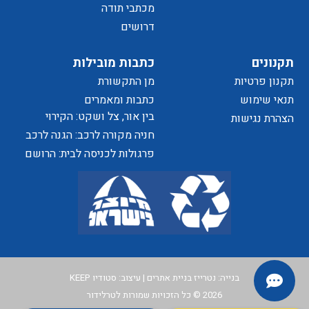
של
מכתבי תודה
דרושים
הפרטיות
תקנונים
כתבות מובילות
תקנון פרטיות
מן התקשורת
האתר
תנאי שימוש
כתבות ומאמרים
בין אור, צל ושקט: הקירוי
הצהרת נגישות
כאלמנט מעצב בחוויית המרחב
חניה מקורה לרכב: הגנה לרכב
ושדרוג לבית
פרגולות לכניסה לבית: הרושם
הראשון שמתחיל בפתח
בנייה:
נטרייז בניית אתרים
| עיצוב:
סטודיו KEEP
2026 © כל הזכויות שמורות לטרלידור