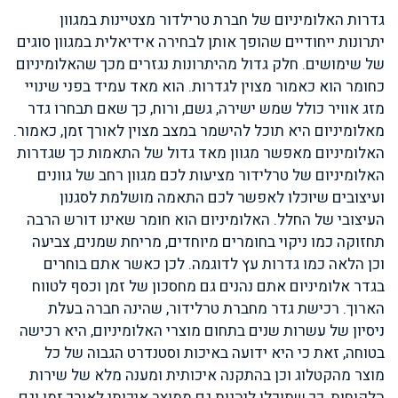
גדרות האלומיניום של חברת טרילדור מצטיינות במגוון
יתרונות ייחודיים שהופך אותן לבחירה אידיאלית במגוון סוגים
של שימושים. חלק גדול מהיתרונות נגזרים מכך שהאלומיניום
כחומר הוא כאמור מצוין לגדרות. הוא מאד עמיד בפני שינויי
מזג אוויר כולל שמש ישירה, גשם, ורוח, כך שאם תבחרו גדר
מאלומיניום היא תוכל להישמר במצב מצוין לאורך זמן, כאמור.
האלומיניום מאפשר מגוון מאד גדול של התאמות כך שגדרות
האלומיניום של טרלידור מציעות לכם מגוון רחב של גוונים
ועיצובים שיוכלו לאפשר לכם התאמה מושלמת לסגנון
העיצובי של החלל. האלומיניום הוא חומר שאינו דורש הרבה
תחזוקה כמו ניקוי בחומרים מיוחדים, מריחת שמנים, צביעה
וכן הלאה כמו גדרות עץ לדוגמה. לכן כאשר אתם בוחרים
בגדר אלומיניום אתם נהנים גם מחסכון של זמן וכסף לטווח
הארוך. רכישת גדר מחברת טרלידור, שהינה חברה בעלת
ניסיון של עשרות שנים בתחום מוצרי האלומיניום, היא רכישה
בטוחה, זאת כי היא ידועה באיכות וסטנדרט הגבוה של כל
מוצר מהקטלוג וכן בהתקנה איכותית ומענה מלא של שירות
הלקוחות, כך שתוכלו ליהנות גם ממוצר איכותי לאורך זמן וגם