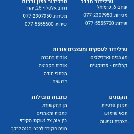
טרלידור מרכז
טרלידור צפון ודרום
שחם 6, כרמיאל
רחוב אלטלף 25, יהוד
מכירות: 077-2307950
מכירות: 077-2307950
שירות: 077-5555700
שירות: 077-5555600
מדיניות
טרלידור לעסקים ומעצבים
אודות
מעצבים ואדרילכים
אודות החברה
של
קבלנים - פרויקטים
אודות הקבוצה
מכתבי תודה
דרושים
הפרטיות
תקנונים
כתבות מובילות
תקנון פרטיות
מן התקשורת
תנאי שימוש
כתבות ומאמרים
בין אור, צל ושקט: הקירוי
הצהרת נגישות
כאלמנט מעצב בחוויית המרחב
חניה מקורה לרכב: הגנה לרכב