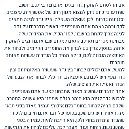
אם החלטתם להתקין גדר בגינה או בחצר ביתכם, חשוב
שתדעו כי כיום ניתן למצוא מגוון רחב של אפשרויות, עיצובים
וסגנונות גדרות. לכן נשאלת השאלה: איזו גדר לגינה תתאים
לכם ובמה באמת אתם מעוניינים? כאשר מדברים על גדר
לגינה צריך לקחת בחשבון, לפני הכול, את המידות שלה
מבחינת מטרים וזאת בהתאם למקום שבו אתם רוצים להתקין
אותה. בנוסף, צריך גם לבחון את החומרים הקיימים ולבחור את
האופציה הנכונה לכם, כי לא תמיד כל הגדרות עשויות מאותם
חומרים.
למשל, אתם יכולים לבחור בין גדר שעשויה מאלומיניום ובין
גדר מעץ ויש לכם גם אופציה בדרך כלל לבחור את הצבע של
הגדר ואפילו את העיצוב שלה.
אחד הדברים שחשוב מאוד שתבחנו כאשר אתם מעוניינים
לרכוש גדר לגינה הוא חומר הגלם שממנו היא עשויה. המטרה
שלכם תהיה לבחור בחומר גלם איכותי ועמיד מאוד בפני תנאי
מזג האוויר השונים שכן, בסופו של דבר אתם חייבים לזכור
שהגדר עומדת בחוץ ולכן, היא חייבת להיות עמידה בפני
שמש, גשם, רוחות ועוד. מעבר לכך, עליכם לבחון את הגמישות