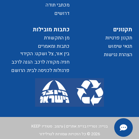
של
מכתבי תודה
דרושים
הפרטיות
תקנונים
כתבות מובילות
תקנון פרטיות
מן התקשורת
האתר
תנאי שימוש
כתבות ומאמרים
בין אור, צל ושקט: הקירוי
הצהרת נגישות
כאלמנט מעצב בחוויית המרחב
חניה מקורה לרכב: הגנה לרכב
ושדרוג לבית
פרגולות לכניסה לבית: הרושם
הראשון שמתחיל בפתח
בנייה:
נטרייז בניית אתרים
| עיצוב:
סטודיו KEEP
2026 © כל הזכויות שמורות לטרלידור