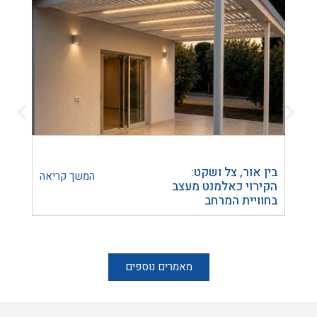
בין אור, צל ושקט:
הפרד
המשך קריאה
הקירוי כאלמנט מעצב
חומר 
בחוויית המרחב
להכנ
הבית
מאמרים נוספים