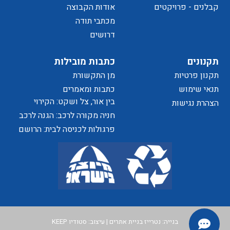
של
קבלנים - פרויקטים
אודות הקבוצה
מכתבי תודה
דרושים
הפרטיות
תקנונים
כתבות מובילות
תקנון פרטיות
מן התקשורת
האתר
תנאי שימוש
כתבות ומאמרים
בין אור, צל ושקט: הקירוי
הצהרת נגישות
כאלמנט מעצב בחוויית המרחב
חניה מקורה לרכב: הגנה לרכב
ושדרוג לבית
פרגולות לכניסה לבית: הרושם
הראשון שמתחיל בפתח
בנייה:
נטרייז בניית אתרים
| עיצוב:
סטודיו KEEP