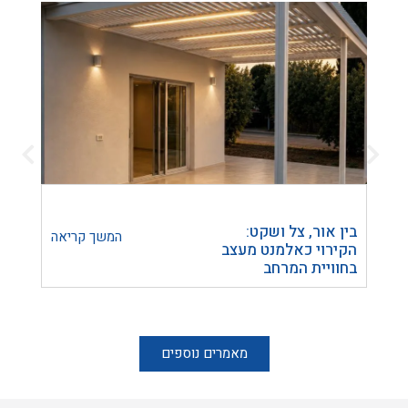
בין אור, צל ושקט:
הפרד
המשך קריאה
הקירוי כאלמנט מעצב
חומר 
בחוויית המרחב
להכנ
הבית
מאמרים נוספים