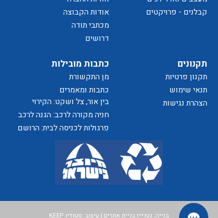
של
קבלנים - פרויקטים
אודות הקבוצה
מכתבי תודה
דרושים
הפרטיות
תקנונים
כתבות מובילות
תקנון פרטיות
מן התקשורת
האתר
תנאי שימוש
כתבות ומאמרים
בין אור, צל ושקט: הקירוי
הצהרת נגישות
כאלמנט מעצב בחוויית המרחב
חניה מקורה לרכב: הגנה לרכב
ושדרוג לבית
פרגולות לכניסה לבית: הרושם
הראשון שמתחיל בפתח
בנייה:
נטרייז בניית אתרים
| עיצוב:
סטודיו KEEP