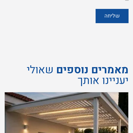
דיוור
אני
מסכים/ה
ל
שליחה
מדיניות
הפרטיות
של
האתר
מאמרים נוספים
שאולי
יעניינו אותך