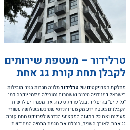
טרלידור – מעטפת שירותים
לקבלן תחת קורת גג אחת
מחלקת הפרויקטים של
טרלידור
מלווה חברות בניה מובילות
בישראל כמו דניה סיבוס ואשטרום ומובילה מיזמי יוקרה כמו
"גליל ים" בהרצליה. בכל פרויקט כזה, אנו מעמידים לרשות
הקבלנים בשטח ידע מקצועי והנדסי שנרכש בשלושה עשורי
פעילות ואת כל המענה המקצועי הנדרש לפרויקט תחת קורת
גג אחת. לאורך השנים, הובלנו את מגמת התחיה המחודשת