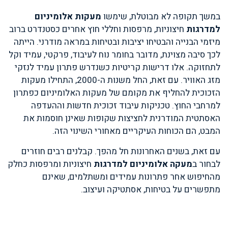
במשך תקופה לא מבוטלת, שימשו
מעקות אלומיניום
למדרגות
חיצוניות, מרפסות וחללי חוץ אחרים כסטנדרט ברוב
מיזמי הבנייה והבטיחו יציבות ובטיחות במראה מודרני. הייתה
לכך סיבה מצוינת, מדובר בחומר נוח לעיבוד, פרקטי, עמיד וקל
לתחזוקה. אלו דרישות קריטיות כשנדרש פתרון עמיד לנזקי
מזג האוויר. עם זאת, החל משנות ה-2000, התחילו מעקות
הזכוכית להחליף את מקומם של מעקות האלומיניום כפתרון
למרחבי החוץ. טכניקות עיבוד זכוכית חדשות וההעדפה
האסתטית המודרנית לחציצות שקופות שאינן חוסמות את
המבט, הם הכוחות העיקריים מאחורי השינוי הזה.
עם זאת, בשנים האחרונות חל מהפך. קבלנים רבים חוזרים
לבחור ב
מעקה אלומיניום למדרגות
חיצוניות ומרפסות כחלק
מהחיפוש אחר פתרונות עמידים ומשתלמים, שאינם
מתפשרים על בטיחות, אסתטיקה ועיצוב.