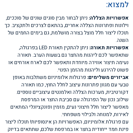
למצוא:
אפשרויות הצללה:
ניתן לבחור מבין סוגים שונים של סוככים,
וילונות ופתרונות הצללה אחרים, בהתאם לצרכים ולתקציב. כך
תוכלו ליצור חלל מוצל בצורה מושלמת, גם בימים החמים של
השנה.
אפשרויות תאורה:
ניתן להתקין תאורת LED בפרגולה,
שתאפשר לכם ליהנות מהחצר גם בשעות הערב. תאורה
נעימה תיצור אווירה מיוחדת ותאפשר לכם לארח אורחים או
פשוט להירגע וליהנות מהזמן הפנוי.
אביזרים משלימים:
פרגולות אלומיניום משתלבות באופן
טבעי עם מגוון פתרונות עיצוב לחלל החוץ, כמו תאורה
דקורטיבית, מערכות הצללה ואלמנטים עיצוביים נוספים.
שילוב נכון של הפרגולה עם סביבת החצר או המרפסת
מאפשר ליצור חלל חיצוני נעים, מזמין ופונקציונלי המתאים
לאירוח, למנוחה ולבילוי משפחתי.
עם פרגולת אלומיניום, האפשרויות הן אינסופיות! תוכלו ליצור
פינת חמד ייחודית בחצר או במרפסת שלכם, שתתאים בדיוק