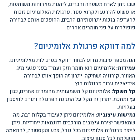
שבו ניתן לארח משפחה וחברים, ליהנות מארוחות משותפות,
או פשוט להירגע ולקרוא ספר. פרגולות האלומיניום זוכות
להעדפה בזכות יתרונותיהם הרבים, ההופכים אותם לבחירה
פופולרית על פני חומרים אחרים.
למה דווקא פרגולת אלומיניום?
הנה מספר סיבות מדוע לבחור דווקא בפרגולות מאלומיניום.
עמידות:
אלומיניום הוא חומר חזק ועמיד בפני פגעי מזג
האוויר, קורוזיה ושחיקה. יתרון זה הופך אותו לבחירה
אידיאלית עבור פרגולות חוץ.
קל משקל:
אלומיניום קל משמעותית מחומרים אחרים, כגון
עץ ומתכת. יתרון זה מקל על התקנת הפרגולה ותורם לחיסכון
בעלויות.
גמישות עיצובית:
אלומיניום ניתן לעיבוד בקלות רבה, מה
שמאפשר יצירת עיצובים מורכבים ודוגמאות ייחודיות. ניתן
לייצר פרגולות אלומיניום בכל גודל, צבע וטקסטורה, להתאמה
מושלמת לכל סגנון עיצוב.