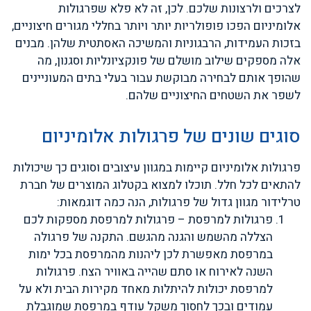
לצרכים ולרצונות שלכם. לכן, זה לא פלא שפרגולות
אלומיניום הפכו פופולריות יותר ויותר בחללי מגורים חיצוניים,
בזכות העמידות, הרבגוניות והמשיכה האסתטית שלהן. מבנים
אלה מספקים שילוב מושלם של פונקציונליות וסגנון, מה
שהופך אותם לבחירה מבוקשת עבור בעלי בתים המעוניינים
לשפר את השטחים החיצוניים שלהם.
סוגים שונים של פרגולות אלומיניום
פרגולות אלומיניום קיימות במגוון עיצובים וסוגים כך שיכולות
להתאים לכל חלל. תוכלו למצוא בקטלוג המוצרים של חברת
טרלידור מגוון גדול של פרגולות, הנה כמה דוגמאות:
פרגולות למרפסת – פרגולות למרפסת מספקות לכם
הצללה מהשמש והגנה מהגשם. התקנה של פרגולה
במרפסת מאפשרת לכן ליהנות מהמרפסת בכל ימות
השנה לאירוח או סתם שהייה באוויר הצח. פרגולות
למרפסת יכולות להיתלות מאחד מקירות הבית ולא על
עמודים ובכך לחסוך משקל עודף במרפסת שמוגבלת