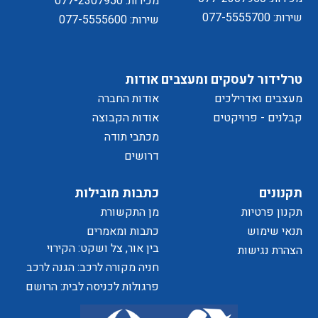
מכירות: 077-2307950
שירות: 077-5555700
שירות: 077-5555600
מדיניות
טרלידור לעסקים ומעצבים
אודות
מעצבים ואדרילכים
אודות החברה
של
קבלנים - פרויקטים
אודות הקבוצה
מכתבי תודה
דרושים
הפרטיות
תקנונים
כתבות מובילות
תקנון פרטיות
מן התקשורת
האתר
תנאי שימוש
כתבות ומאמרים
בין אור, צל ושקט: הקירוי
הצהרת נגישות
כאלמנט מעצב בחוויית המרחב
חניה מקורה לרכב: הגנה לרכב
ושדרוג לבית
פרגולות לכניסה לבית: הרושם
הראשון שמתחיל בפתח