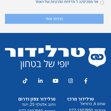
מאשר
אני
אני מסכים/ה ל
מדיניות הפרטיות
של האתר
הכניסו אותי
קבלת
מסכים/ה
דיוור
ל
טרלידור מרכז
טרלידור צפון ודרום
שחם 6, כרמיאל
רחוב אלטלף 25, יהוד
מכירות: 077-2307950