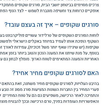
צרכים מסוימים בביטחון יושבי הבית, סורגים שקופים מתמקדים
אופקיים כרוחות צד וחשיפה מוגברת לשמש – לצד הנוף הפתו
סורגים שקופים – איך זה בעצם עובד?
השקוף הופכת אותו לעמיד במיוחד באקלים הישראלי ולפשוט ב
שקיפות (יש שיגידו שאף יותר משל זכוכית), עמידות לאורך זמ
בנוסף, על מנת שיתנו את המענה הנכון והטוב ביותר בזמן אמ
האחריות והמענה המתאימים לטווח הארוך. מומלץ לבחון גם עמידה בתקן הבינלאומי – 0
האם לסורגים שקופים מחיר אחיד?
בהיבט העלויות, לסורגים שקופים מחיר משתנה, זאת בהתאם ל
פערי המחיר בין החברות השונות המציעות סורג מסוג זה נובע 
והתמיכה לאחר הרכישה, משפיעים גם הם על טווח המחירים. ל
והאפשרויות העומדות בפניך, טרם הרכישה ובכך להבטיח מוצר