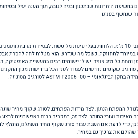
 בחשיפת היתרונות שבתכנון ובניה לגובה, תוך מענה יעיל ובטיחו
ח שנחשף בפנינו.
לוחות הסורגים השקופים של טרלידור עשויים פוליקרבונט בעובי 10 מ"מ. הלוחות בעלי פינות
מיוחד לתחזוקה, כשכל מה שנדרש הוא מטלית לחה להסרת אבק. פ
ן ותחת כל מזג אוויר. יש לו יישומים רבים בתעשיית האופטיקה, ה
ת, סורגים שקופים נדרשים לעמוד לפני הכל בדרישות מכון התקני
ASTM-F2006 -0 לסורגים מסוג זה.
גודל המפתח הנתון. לצד מידות הפתחים, לסורג שקוף מחיר שונה
גם מאיכות ועובי החומר. לצד זה, במקרים רבים האפשרויות לבצע 
כן, כדי לדעת אם השגת עבור סורג שקוף מחיר משתלם, מומלץ להכ
 שהולם את צרכיך גם במחיר.