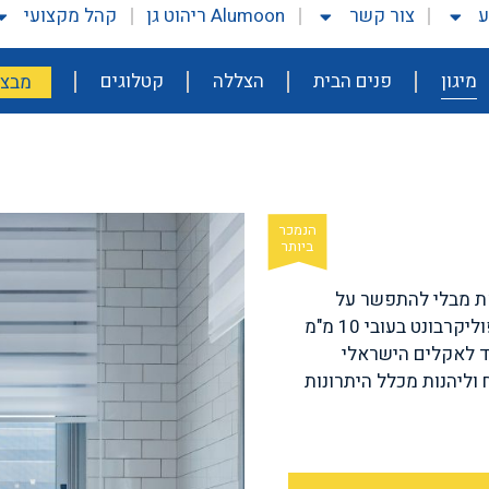
ע
צור קשר
Alumoon ריהוט גן
קהל מקצועי
מיגון
פנים הבית
הצללה
קטלוגים
מבצע
את מבלי להתפשר על
בטיחות משפחתך. בסדרת השקופים, הסורגים עשויים לוחות פוליקרבונט בעובי 10 מ"מ
ד לאקלים הישראלי
וליהנות מכלל היתרונות