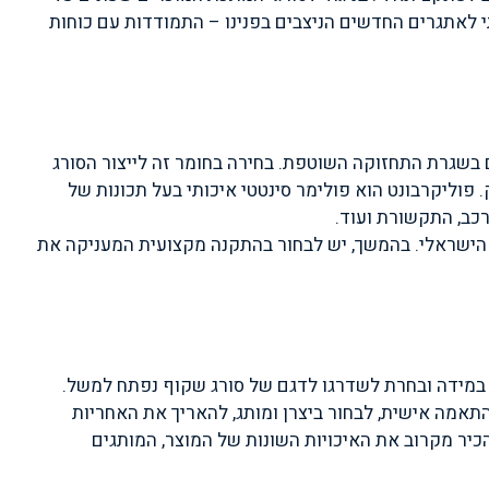
תי לאתגרים החדשים הניצבים בפנינו – התמודדות עם כוחות
 מלוטשות לבטיחות מרבית ותומכים בשגרת התחזוקה השוטפת. בחירה בחומר זה לייצור הסורג
וליקרבונט הוא פולימר סינטטי איכותי בעל תכונות של
רכב, התקשורת ועוד.
ם הישראלי. בהמשך, יש לבחור בהתקנה מקצועית המעניקה את
 במידה ובחרת לשדרגו לדגם של סורג שקוף נפתח למשל.
התאמה אישית, לבחור ביצרן ומותג, להאריך את האחריות
יר מקרוב את האיכויות השונות של המוצר, המותגים