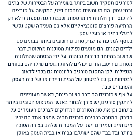
לסורגים תפקיד חשוב ביותר בשמירה על הבטיחות של בתים
ובתי עסק. הם משמשים כמחסום פיזי, המקשה על פורצים
להיכנס דרך חלונות או מרפסות. שכבת הגנה נוספת זו לא רק
מרתיעה פורצים פוטנציאליים אלא גם מעניקה שקט נפשי
לבעלי בתים או בעלי עסק.
בנוסף למניעת פריצות, סורגים חשובים ביותר בבתים עם
ילדים קטנים. הם מונעים נפילות מסוכנות מחלונות, דבר
שחשוב במיוחד בדירות גבוהות. על ידי הבטחה שהחלונות
מסורגים היטב, הורים יכולים להיות רגועים שילדיהם בטוחים
מנפילות. לכן התקנת סורגים רלוונטית גם בכדי לדאוג
לבטיחות וכן גם לביטחון של הבית ודייריו או של בית העסק
והעובדים שבו.
על אף שסורגים הם דבר חשוב ביותר, כאשר מעוניינים
להתקין סורגים, יש צורך לבחור באנשי המקצוע הטובים ביותר
בתחום וכן את סוג הסורגים המדויקים לצרכים העומדים על
הפרק. המטרה בבחירת סורגים תהיה שמצד אחד הם יהיו
איכותיים ועמידים ויענו על המטרות שלהם בצורה הטובה
ביותר ובד בבד שהם ישתלבו בבית או בבית העסק באופן