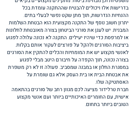
משפטיות וכן מבחינת ביטוח. מתקינים מקצועיים בקיאים
בדרישות אלו ויכולים להבטיח שההתקנה עומדת בכל
ההנחיות הנדרשות, תוך מתן שקט נפשי לבעלי בתים.
יתרון חשוב נוסף של התקנה מקצועית הוא הבטחת השלמות
המבנית. יש לעגן את סורגי הביטחון בצורה מאובטחת לחלונות
או למרפסת כדי שיהיו יעילים. התקנה לא נכונה עלולה לפגוע
ביציבות הסורגים ולהקל על פורצים לעקור אותם בקלות.
לאנשי מקצוע יש את המומחיות והכלים להתקין את הסורגים
בצורה נכונה, תוך הקפדה על חיבורם היטב מבלי לפגוע
במסגרת החלון או במבנה שמסביב. פעולה זו לא רק משפרת
את אבטחת הבית או בית העסק אלא גם שומרת על
האסתטיקה שלו.
חברת טרלידור מציעה לכם מגוון רחב של סורגים בהתאמה
אישית, עם החומרים האיכותיים ביותר ועם אנשי מקצוע
הטובים ביותר בתחום.