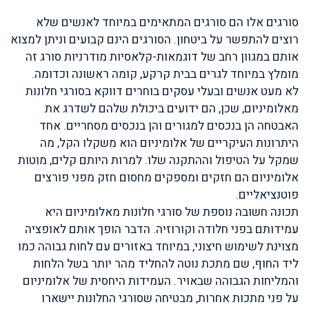
סורגים אלו הם סורגים המתאימים במיוחד לאנשים שלא
רוצים להתפשר על ביטחון. הסורגים הינם קבועים וניתן למצוא
אותם במגוון רחב של דוגמאות-קלאסיות מודרניות סורג זה
מומלץ במיוחד לגרים בבית קרקע, קומה ראשונה וכדומה.
לא מעט אנשים ובעלי עסקים בוחרים דווקא בסורגי חלונות
מאלומיניום, שכן, הם ידועים ביכולת שלהם לשדרג את
האבטחה הן בנכסים למגורים והן בנכסים מסחריים. אחד
היתרונות העיקריים של אלומיניום הוא משקלו הקל, מה
שמקל על הטיפול וההתקנה שלו. למרות היותם קלים, מוטות
אלומיניום הם חזקים ומספקים מחסום חזק מפני פורצים
פוטנציאליים.
תכונה חשובה נוספת של סורגי חלונות מאלומיניום היא
עמידותם בפני חלודה וקורוזיה. הדבר הופך אותם לאופציה
מצוינת לשימוש חיצוני, במיוחד באזורים עם לחות גבוהה כמו
ליד החוף, שם מתכת נוטה להחליד מהר יותר בשל הלחות
והמליחות הגבוהה שבאויר. העמידות היחסית של אלומיניום
על פני מתכות אחרות, מבטיחה שסורגי החלונות יישארו