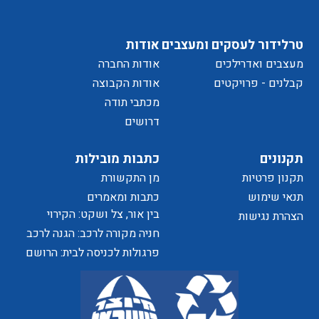
מדיניות
טרלידור לעסקים ומעצבים
אודות
מעצבים ואדרילכים
אודות החברה
של
קבלנים - פרויקטים
אודות הקבוצה
מכתבי תודה
דרושים
הפרטיות
תקנונים
כתבות מובילות
תקנון פרטיות
מן התקשורת
האתר
תנאי שימוש
כתבות ומאמרים
בין אור, צל ושקט: הקירוי
הצהרת נגישות
כאלמנט מעצב בחוויית המרחב
חניה מקורה לרכב: הגנה לרכב
ושדרוג לבית
פרגולות לכניסה לבית: הרושם
הראשון שמתחיל בפתח