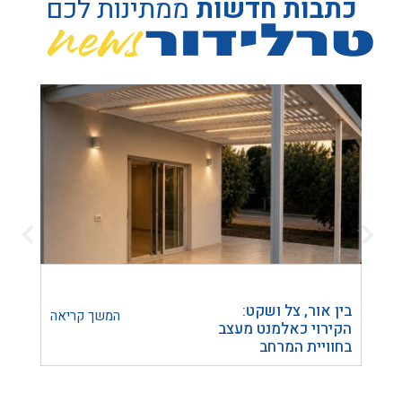
כתבות חדשות
ממתינות לכם
בין אור, צל ושקט:
הפרד
המשך קריאה
הקירוי כאלמנט מעצב
חומר 
בחוויית המרחב
להכנ
הבית