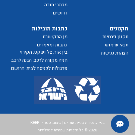
של
מכתבי תודה
דרושים
הפרטיות
תקנונים
כתבות מובילות
תקנון פרטיות
מן התקשורת
האתר
תנאי שימוש
כתבות ומאמרים
בין אור, צל ושקט: הקירוי
הצהרת נגישות
כאלמנט מעצב בחוויית המרחב
חניה מקורה לרכב: הגנה לרכב
ושדרוג לבית
פרגולות לכניסה לבית: הרושם
הראשון שמתחיל בפתח
בנייה:
נטרייז בניית אתרים
| עיצוב:
סטודיו KEEP
2026 © כל הזכויות שמורות לטרלידור