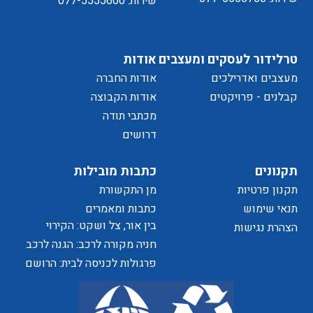
שירות: 077-5555600
מדיניות
טרלידור לעסקים ומעצבים
אודות
מעצבים ואדרילכים
אודות החברה
של
קבלנים - פרויקטים
אודות הקבוצה
מכתבי תודה
דרושים
הפרטיות
תקנונים
כתבות מובילות
תקנון פרטיות
מן התקשורת
האתר
תנאי שימוש
כתבות ומאמרים
בין אור, צל ושקט: הקירוי
הצהרת נגישות
כאלמנט מעצב בחוויית המרחב
חניה מקורה לרכב: הגנה לרכב
ושדרוג לבית
פרגולות לכניסה לבית: הרושם
הראשון שמתחיל בפתח