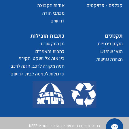
של
קבלנים - פרויקטים
אודות הקבוצה
מכתבי תודה
דרושים
הפרטיות
תקנונים
כתבות מובילות
תקנון פרטיות
מן התקשורת
האתר
תנאי שימוש
כתבות ומאמרים
בין אור, צל ושקט: הקירוי
הצהרת נגישות
כאלמנט מעצב בחוויית המרחב
חניה מקורה לרכב: הגנה לרכב
ושדרוג לבית
פרגולות לכניסה לבית: הרושם
הראשון שמתחיל בפתח
בנייה:
נטרייז בניית אתרים
| עיצוב:
סטודיו KEEP