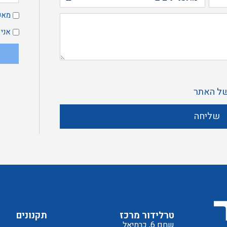
מ
מאש
א
אני
ק
ל האתר
מ
שליחה
ד
ל
טרלידור מרכז
תקנונים
שחם 6, כרמיאל