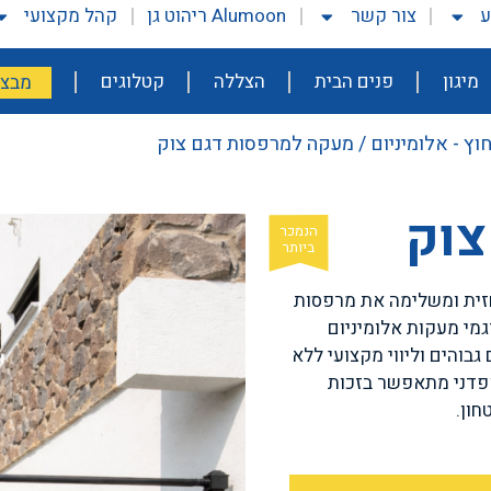
ע
צור קשר
Alumoon ריהוט גן
קהל מקצועי
מיגון
פנים הבית
הצללה
קטלוגים
מבצע
וץ - אלומיניום
/ מעקה למרפסות דגם צוק
צוק
זית ומשלימה את מרפסות
גמי מעקות אלומיניום
בוהים וליווי מקצועי ללא
קפדני מתאפשר בזכות
חון.