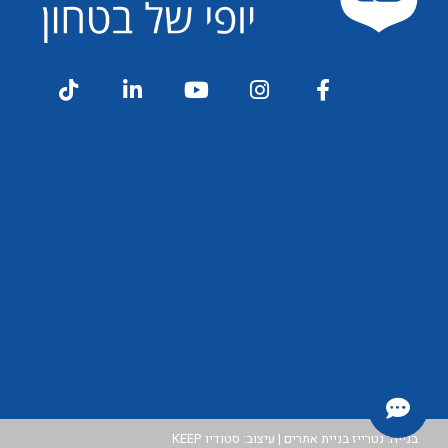
בנייה:
נטרייז בניית אתרים
| עיצוב:
סטודיו KEEP