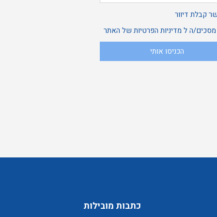
אשר
ר קבלת דיוור
ני
 מסכים/ה ל
מדיניות הפרטיות
של האתר
הכניסו אותי
בלת
סכים/ה
יוור
כתבות מובילות