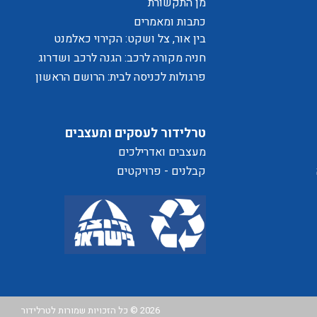
מן התקשורת
כתבות ומאמרים
בין אור, צל ושקט: הקירוי כאלמנט
מעצב בחוויית המרחב
חניה מקורה לרכב: הגנה לרכב ושדרוג
לבית
פרגולות לכניסה לבית: הרושם הראשון
שמתחיל בפתח
ת
טרלידור לעסקים ומעצבים
של
מעצבים ואדרילכים
קבלנים - פרויקטים
ת
2026 © כל הזכויות שמורות לטרלידור