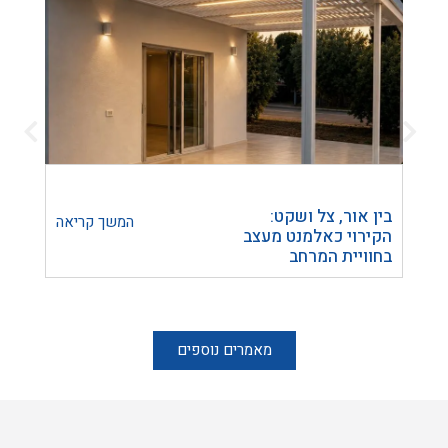
בין אור, צל ושקט:
הפרד
המשך קריאה
הקירוי כאלמנט מעצב
חומר 
בחוויית המרחב
להכנ
הבית
מאמרים נוספים