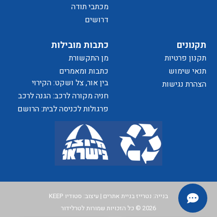
של
מכתבי תודה
דרושים
הפרטיות
תקנונים
כתבות מובילות
תקנון פרטיות
מן התקשורת
האתר
תנאי שימוש
כתבות ומאמרים
בין אור, צל ושקט: הקירוי
הצהרת נגישות
כאלמנט מעצב בחוויית המרחב
חניה מקורה לרכב: הגנה לרכב
ושדרוג לבית
פרגולות לכניסה לבית: הרושם
הראשון שמתחיל בפתח
בנייה:
נטרייז בניית אתרים
| עיצוב:
סטודיו KEEP
2026 © כל הזכויות שמורות לטרלידור