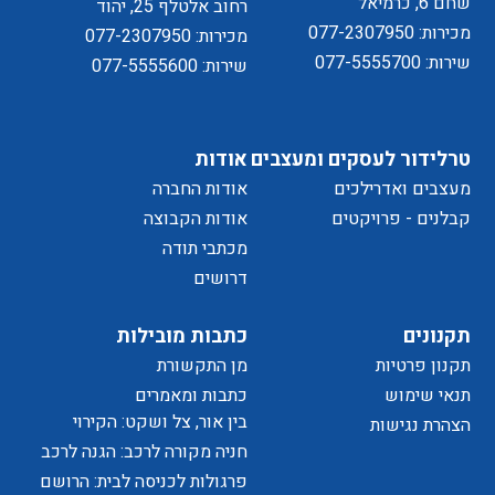
שחם 6, כרמיאל
רחוב אלטלף 25, יהוד
מכירות: 077-2307950
מכירות: 077-2307950
שירות: 077-5555700
שירות: 077-5555600
מדיניות
טרלידור לעסקים ומעצבים
אודות
מעצבים ואדרילכים
אודות החברה
של
קבלנים - פרויקטים
אודות הקבוצה
מכתבי תודה
דרושים
הפרטיות
תקנונים
כתבות מובילות
תקנון פרטיות
מן התקשורת
האתר
תנאי שימוש
כתבות ומאמרים
בין אור, צל ושקט: הקירוי
הצהרת נגישות
כאלמנט מעצב בחוויית המרחב
חניה מקורה לרכב: הגנה לרכב
ושדרוג לבית
פרגולות לכניסה לבית: הרושם