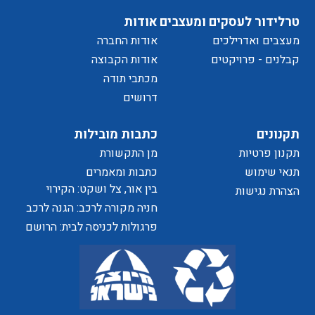
מדיניות
טרלידור לעסקים ומעצבים
אודות
מעצבים ואדרילכים
אודות החברה
של
קבלנים - פרויקטים
אודות הקבוצה
מכתבי תודה
דרושים
הפרטיות
תקנונים
כתבות מובילות
תקנון פרטיות
מן התקשורת
האתר
תנאי שימוש
כתבות ומאמרים
בין אור, צל ושקט: הקירוי
הצהרת נגישות
כאלמנט מעצב בחוויית המרחב
חניה מקורה לרכב: הגנה לרכב
ושדרוג לבית
פרגולות לכניסה לבית: הרושם
הראשון שמתחיל בפתח