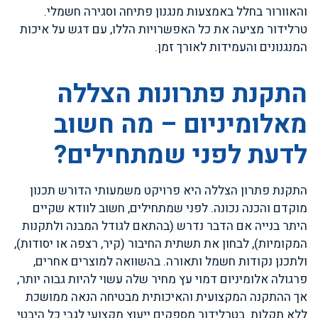
והאוורור בחלל באמצעות מנגנון פתיחה וסגירה חשמלי.
טרלידור מציעה את כל האפשרויות הללו, עם דגש על איכות
המנגנונים והעמידות לאורך זמן.
התקנת פתרונות הצללה
מאלומיניום – מה חשוב
לדעת לפני שמתחילים?
התקנת פתרון הצללה היא פרויקט משמעותי הדורש תכנון
מוקדם והכנה נכונה. לפני שמתחילים, חשוב לוודא שקיים
היתר בנייה אם הדבר נדרש (בהתאם לגודל המבנה ולתקנות
המקומיות), לבחון את תשתית החיבור (קיר, רצפה או יסודות),
ולתכנן נקודות חשמל ותאורה. בהשוואה למוצרים אחרים,
פרגולה אלומיניום דמוי עץ מחיר שלה עשוי להיות גבוה יותר,
אך ההתקנה המקצועית והאיכותית מבטיחה הנאה ממושכת
ללא תקלות. בטרלידור מספקים ייעוץ מקצועי לגבי כל היבטי