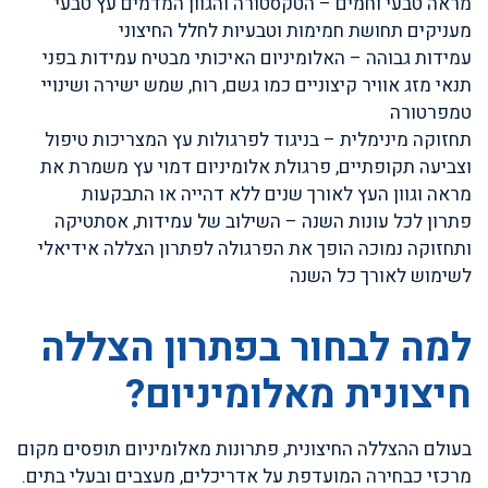
מראה טבעי וחמים – הטקסטורה והגוון המדמים עץ טבעי
מעניקים תחושת חמימות וטבעיות לחלל החיצוני
עמידות גבוהה – האלומיניום האיכותי מבטיח עמידות בפני
תנאי מזג אוויר קיצוניים כמו גשם, רוח, שמש ישירה ושינויי
טמפרטורה
תחזוקה מינימלית – בניגוד לפרגולות עץ המצריכות טיפול
וצביעה תקופתיים, פרגולת אלומיניום דמוי עץ משמרת את
מראה וגוון העץ לאורך שנים ללא דהייה או התבקעות
פתרון לכל עונות השנה – השילוב של עמידות, אסתטיקה
ותחזוקה נמוכה הופך את הפרגולה לפתרון הצללה אידיאלי
לשימוש לאורך כל השנה
למה לבחור בפתרון הצללה
חיצונית מאלומיניום?
בעולם ההצללה החיצונית, פתרונות מאלומיניום תופסים מקום
מרכזי כבחירה המועדפת על אדריכלים, מעצבים ובעלי בתים.