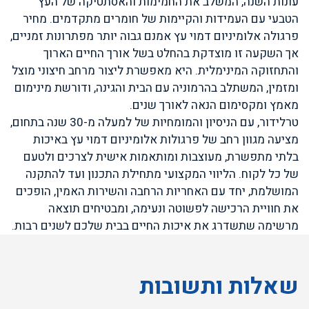
עונות השנה, המשלב את החמימות והאסתטיקה של העץ
הטבעי עם העמידות והקיימות של חומרים מתקדמים. מחיר
פרגולה אלומיניום דמוי עץ אמנם גבוה יותר מפתרונות זמניים,
אך השקעה זו מוצדקת בהחלט בשל אורך החיים הארוך
והתחזוקה המינימלית. היא מאפשרת ליצור מרחב חיצוני מוצל
ומזמין, המשתלב בהרמוניה עם הבית והגינה, ודורשת מינימום
מאמץ ומקסימום הנאה לאורך שנים.
טרלידור, עם הניסיון והמומחיות של למעלה מ-30 שנה בתחום,
מציעה מגוון רחב של פרגולות אלומיניום דמוי עץ באיכות
בלתי מתפשרת, מעוצבות ומותאמות אישית לצרכים ולטעם
של כל לקוח. הליווי המקצועי מתחילת התכנון ועד להתקנה
המושלמת, יחד עם האחריות הרחבה והשירות האמין, הופכים
את חוויית הרכישה לפשוטה ונעימה, ומבטיחים תוצאה
מרשימה שתשדרג את איכות החיים בבית שלכם לשנים רבות.
שאלות ותשובות