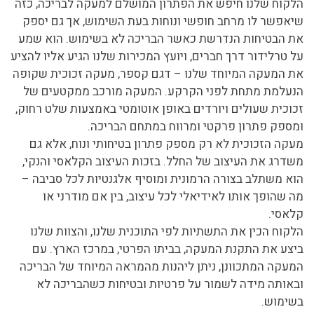
הלקוח שלנו חיפש את הפתרון המושלם למעקה לבריכה, כזה
שיאפשר לו מרחב חופשי ונוחות בעת השימוש, אך גם יספק
את הבטיחות הנדרשת כאשר הבריכה לא בשימוש.
הוא שמע
על טרלידור דרך חברים, ויועץ המכירות שלנו הגיע אליו להציע
את המעקה המיוחד שלנו – דגם קספר, מעקה זכוכית שקופה
הנעלמת מתחת לפני הקרקע. המעקה מורכב ממקטעים של
זכוכית שעולים ויורדים באופן אוטומטי באמצעות שלט רחוק,
ומספק פתרון פרקטי ומרווח במתחם הבריכה.
מעקה הזכוכית לא רק מספק פתרון בטיחותי ונוח, אלא גם
משדרג את העיצוב של החלל. בזכות העיצוב הקלאסי והנקי,
הוא משתלב בצורה הרמונית ומוסיף אלגנטיות לכל סביבה –
מה שהופך אותו לאידיאלי לכל עיצוב, בין אם מודרני או
קלאסי.
הלקוח הכין את התשתיות לפי התוכנית שלנו, והצוות שלנו
ביצע את התקנת המעקה, בביתו הפרטי, במרכז הארץ. עם
המעקה המתכוונן, ניתן ליהנות מהמראה המיוחד של הבריכה
ובאותה מידה לשמור על פרטיות ובטיחות כשהבריכה לא
בשימוש.