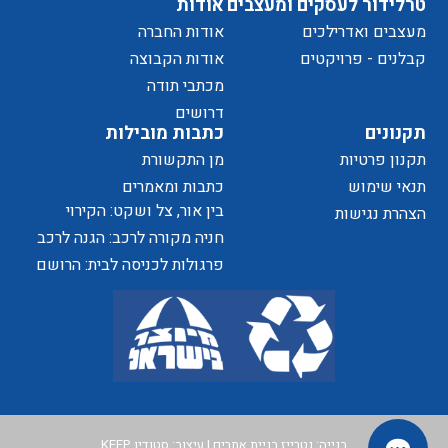
טרלידור לעסקים ומעצבים
אודות
מעצבים ואדרילכים
אודות החברה
מדיניות
קבלנים - פרויקטים
אודות הקבוצה
מכתבי תודה
של
דרושים
תקנונים
כתבות מובילות
תקנון פרטיות
מן התקשורת
תנאי שימוש
כתבות ומאמרים
בין אור, צל ושקט: הקירוי
הצהרת נגישות
הפרטיות
כאלמנט מעצב בחוויית המרחב
חניה מקורה לרכב: הגנה לרכב
ושדרוג לבית
פרגולות לכניסה לבית: הרושם
האתר
הראשון שמתחיל בפתח
בנייה:
נטרייז בניית אתרים
| עיצוב:
סטודיו KEEP