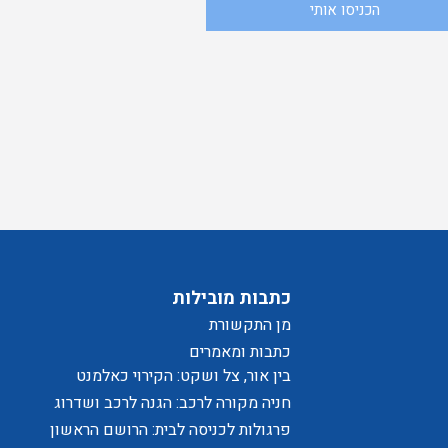
ני
הכניסו אותי
בלת
סכים/ה
יוור
כתבות מובילות
מן התקשורת
כתבות ומאמרים
בין אור, צל ושקט: הקירוי כאלמנט
מעצב בחוויית המרחב
חניה מקורה לרכב: הגנה לרכב ושדרוג
לבית
פרגולות לכניסה לבית: הרושם הראשון