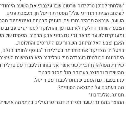
"שלחתי לסוכן טרלידור שרטוט שבו עיצבתי את השער הייחודי
לעיצוב הבית המודרני שלי," מספרת רויטל חן, מעצבת פנים.
השער, שנראה מרהיב ומרשים, מעניק פרטיות ואינטימיות מהרח
הצבע השחור החלק הלא מגורען, והחלוקה לסטריפים עבים, נוח
ומעניקים לשער מראה נקי גם בפני אבק הרחוב. הפסים של ה
האבן וצבע האלומיניום השחור עם התריסים והחלונות.
רויטל חן מצדיקה את בחירתה בטרלידור "בנוסף לחומר הגלם, ה
היתרונות הבולטים בעבודה מול טרלידור היא הגמישות העיצובית
שירות מעולה! זהו בית שני אשר אני בוחרת לעבוד עם טרלידור
מהשירות והמוצר בעבודה מול מסגר פרטי״
כמו בעבר, גם הפעם שמחנו לעבוד עם רויטל.
מה דעתכם על התוצאה הסופית?
תמונה: אלעד גונן
המוצר בתמונה: שער מסדרת דגמי פרופילים בהתאמה אישית