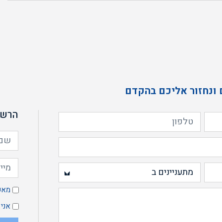
מ
ה
ה
 ונחזור אליכם בהקדם
הרשמ
מ
מאש
אני