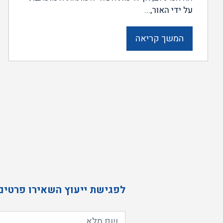
על ידי האור,...
המשך קריאה
לפגישת ייעוץ השאירו פרטים