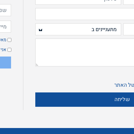
מ
מאש
א
אני
ק
ל האתר
מ
שליחה