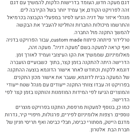
דגם מעקה חדש, העומד בדרישות הלקוח, להמשיך עם דגם
זהה לפרויקט הקודם, אך עמיד יותר בשל הקירבה לים.
מנהלי איזור של דניה הגיעו לסיור במפעלי הקבוצה בכרמיאל
והתרשמו מיכולות החברות והחליטו להעביר את הבקשה
להמשך התקנה מול החברה.
טרלידור פיתחה פיתוח custom made, עבור הפרויקט בדניה
ואף קראה למעקה בשם "מעקה דניה". מעקה זהה,
מאלומיניום, שממשיך את הקו העיצובי ועמיד לאורך זמן.
הדרישה היתה להתקנה בזמן קצר, בתוך כשבועיים הועברה
דוגמא ללקוח, וכחודש לאחר אישור הדוגמא בוצעה ההתקנה
של המעקה בבית לדוגמא, שעבר את אישור מכון התקנים.
בפרויקט זה עבדו צוותי התקנה ייעודים עם מנהל שטח ייעודי
והמוצרים הגיעו לפי המידות המוזמנות והותקנו בזמן קצר לפי
הדרישה.
כמו כן, בנוסף למעקות מרפסת, הותקנו בפרויקט מוצרים
נוספים: רצפות אלומיניום לפירים, פרגולות, חיפויי קיר, גדרות
מדגם הייטק, מסתורי כביסה, חבלי כביסה ואף תריסי חניון של
חברת הבת אלטרון.