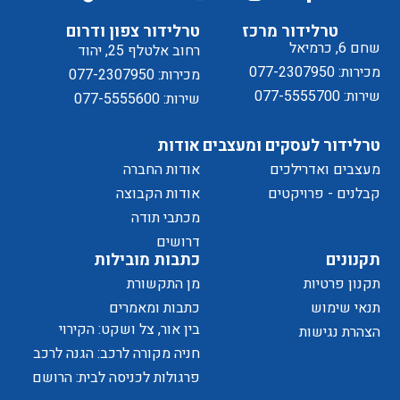
ל
טרלידור מרכז
טרלידור צפון ודרום
שחם 6, כרמיאל
רחוב אלטלף 25, יהוד
מכירות: 077-2307950
מכירות: 077-2307950
שירות: 077-5555700
שירות: 077-5555600
טרלידור לעסקים ומעצבים
אודות
מעצבים ואדרילכים
אודות החברה
מדיניות
קבלנים - פרויקטים
אודות הקבוצה
מכתבי תודה
של
דרושים
תקנונים
כתבות מובילות
תקנון פרטיות
מן התקשורת
תנאי שימוש
כתבות ומאמרים
בין אור, צל ושקט: הקירוי
הצהרת נגישות
הפרטיות
כאלמנט מעצב בחוויית המרחב
חניה מקורה לרכב: הגנה לרכב
ושדרוג לבית
פרגולות לכניסה לבית: הרושם
הראשון שמתחיל בפתח