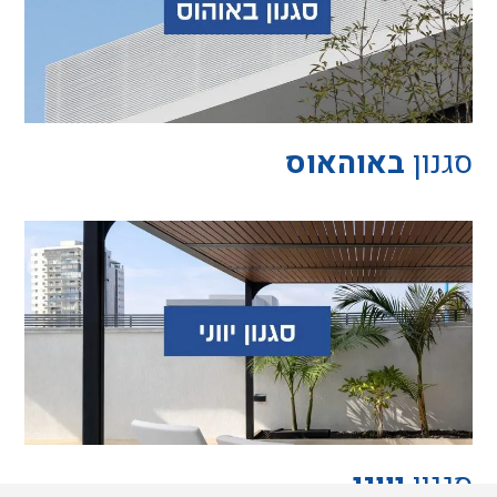
באוהאוס
יווני