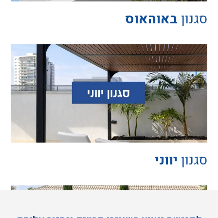
באוהאוס
יווני