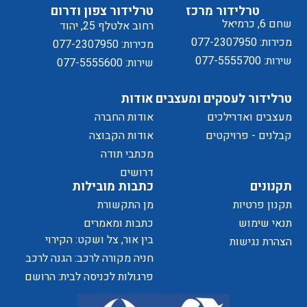
ל
טרלידור מרכז
טרלידור צפון ודרום
שחם 6, כרמיאל
רחוב אלטלף 25, יהוד
מכירות: 077-2307950
מכירות: 077-2307950
שירות: 077-5555700
שירות: 077-5555600
טרלידור לעסקים ומעצבים
אודות
מעצבים ואדרילכים
אודות החברה
מדיניות
קבלנים - פרויקטים
אודות הקבוצה
מכתבי תודה
של
דרושים
תקנונים
כתבות מובילות
תקנון פרטיות
מן התקשורת
תנאי שימוש
כתבות ומאמרים
בין אור, צל ושקט: הקירוי
הצהרת נגישות
הפרטיות
כאלמנט מעצב בחוויית המרחב
חניה מקורה לרכב: הגנה לרכב
ושדרוג לבית
פרגולות לכניסה לבית: הרושם
הראשון שמתחיל בפתח