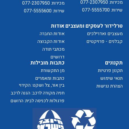
מכירות: 077-2307950
מכירות: 077-2307950
שירות: 077-5555700
שירות: 077-5555600
טרלידור לעסקים ומעצבים
אודות
מעצבים ואדרילכים
אודות החברה
מדיניות
קבלנים - פרויקטים
אודות הקבוצה
מכתבי תודה
של
דרושים
תקנונים
כתבות מובילות
תקנון פרטיות
מן התקשורת
תנאי שימוש
כתבות ומאמרים
בין אור, צל ושקט: הקירוי
הצהרת נגישות
הפרטיות
כאלמנט מעצב בחוויית המרחב
חניה מקורה לרכב: הגנה לרכב
ושדרוג לבית
פרגולות לכניסה לבית: הרושם
האתר
הראשון שמתחיל בפתח