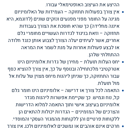
ההיצע את העיצוב האופטימאלי עבורו.
אין צורך בפעולות תחזוקה – העמידות של האלומיניום
מגינה על החומר מפני מפגעים ונזקים שונים (לדוגמא, היא
איננה מחלידה) כך שהיא חוסכת את הצורך בעבודות
תחזוקה – וזאת בניגוד לגדרות העשויים מחומרי גלם
אחרים, אשר לעיתים יעלה הצורך לצבוע אותן כנגד חלודה
או לבצע פעולות אחרות על מנת לשמר את המראה
ההתחלתי שלהן.
יחס העלות תועלת – מחירן של גדרות אלומיניום הינו
אטרקטיבי מלכתחילה ובנוסף על כך, אין צורך להוציא כסף
עבור התחזוקה, כך שניתן ליהנות מיחס מצוין של עלות אל
מול תועלת.
התאמה לכל צורך או דרישה – אלומיניום הינו חומר גלם
קל, נוח וגמיש. כך שקיימת אפשרות ליהנות מגדר
אלומיניום בעיצוב אישי ותוך התאמה למלוא הדרישות
והצרכים של המזמינים – הגדרות יכולות להתאים הן
ללקוחות פרטיים והן ללקוחות מהמגזר העסקי והמוסדי.
חרקים אינם אוהבים או נמשכים לאלומיניום ולכן, אין צורך