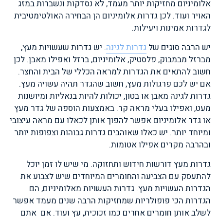
אלומיניום מחזיקות יותר מעמד, לא נסדקות ונשברות במזג
האויר ועוד. לכן גדרות אלומיניום הן הבחירה האולטימטיבית
לגדרות אמינות ויעילות.
יש הרבה סוגים של
גדרות לגינה
. יש גדרות שעשויות מעץ,
מברזל מבמבוק, פלסטיק, אלומיניום, ברזל ואפילו מאבן. לכן
חשוב להתאים את הגדרות למראה הכללי של הבית והחצר.
אם יש לכם פרגולות מעץ, חשוב שהגדר תהיה עשויה מעץ.
גדרות לגינה מאבן או בטון, יכולות להיות בנאליות ומיושנות
מעט, ואפילו בעלי מראה קר. באמצעות הוספה של גדר מעץ
או גדר אלומיניום אפשר להפוך אותן לכאלו עם מראה עיצובי
ומיוחד יותר. יש כאלו שאוהבים גדרות גבוהות וצפופות יותר
ובהרבה מקרים אפילו אטומות.
גדרות מעץ דורשות חידוש ותחזוקה. מי שיש לו זמן יוכל
להתעסק עם הצביעה והחומרים המיוחדים שיש לצבוע את
הגדרות העשויות מעץ. גדרות העשויות מאלומיניום, הם
הגדרות הכי פופולריות שמחזיקות הרבה שנים מעמד אפשר
לשלב אותן חומרים אחרים כמו זכוכית, עץ ועוד. אם אתם