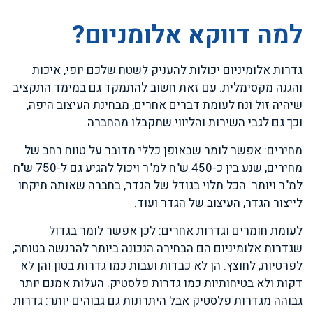
למה דווקא אלומניום?
גדרות אלומיניום יכולות להעניק לשטח שלכם יופי, איכות
והגנה מקסימלית. עם זאת חשוב להתמקד גם במימד התקציב
שיהיה זול ונח לעומת דברים אחרים, מבחינת העיצוב היפה,
וכך גם לגבי השירות והליווי שתקבלו מהחברה.
מחירים: אפשר לומר שבאופן כללי מדובר על טווח רחב של
מחירים, שנע בין כ-450 ש"ח למ"ר ויכול להגיע גם ל-750 ש"ח
למ"ר ויותר. הכל תלוי בגודל של הגדר, בחברה שאותה תיקחו
לייצור הגדר, העיצוב של הגדר ועוד.
לעומת חומרים וגדרות אחרים: לכן אפשר לומר בגדול
שגדרות אלומיניום הם הבחירה הנכונה ביותר להרגשה בטוחה,
לפרטיות, לחוצץ. הן לא כבדות ועבות כמו גדרות בטון והן לא
דקות ולא בטיחותיות כמו גדרות פלסטיק. העלות אמנם יותר
גבוהה מגדרות פלסטיק אבל היתרונות גם גבוהים יותר: גדרות