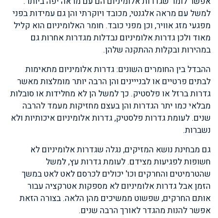
אפשר לומר שגדרות אלומיניום הם עם מראה יפה ביותר.
למשל עם מראה אלגנטי, מכובד ויוקרתי והן גם עמידות בפני
מפגעי מזג אוויר, וכן מפני כובד. חומר האלומיניום הוא קליל
מאוד ולכן גדרות אלומיניום נבדלות מגדרות אחרות גם
במהירות ובקלות ההתקנה שלהן.
ההבדל בין החומרים השונים: גדרות אלומיניום מתאימות
לבתים פרטיים או לבנייינים והן הרבה יותר מומלצות מאשר
גדרות ברזל או פלסטיק. כך למשל הן לא מחלידות או סובלות
מבלאי כמו יתר הגדרות והן בעצם מחזיקות מעמד להרבה
שנים. לעומת גדרות פלסטיק, גדרות אלומיניום איכותיות ולא
נשברות.
גם מבחינת נושא המזיקים, נגלה שגדרות אלומיניום לא
חשופות לפגיעות מצידם. לעומת גדרות עץ, למשל
שהטרמיטים והחרקים וכו' יכולים לכרסם לאט לאט במשך
הזמן אבל גדרות אלומיניום לא מספקות אטרקציה עבור
אותם החרקים, שפשוט ממשיכים מהן הלאה. בצורה הזאת
אפשר להנות מהגדר לאורך הרבה שנים.