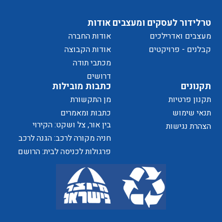
טרלידור לעסקים ומעצבים
אודות
מעצבים ואדרילכים
אודות החברה
מדיניות
קבלנים - פרויקטים
אודות הקבוצה
מכתבי תודה
של
דרושים
תקנונים
כתבות מובילות
תקנון פרטיות
מן התקשורת
תנאי שימוש
כתבות ומאמרים
בין אור, צל ושקט: הקירוי
הצהרת נגישות
הפרטיות
כאלמנט מעצב בחוויית המרחב
חניה מקורה לרכב: הגנה לרכב
ושדרוג לבית
פרגולות לכניסה לבית: הרושם
האתר
הראשון שמתחיל בפתח