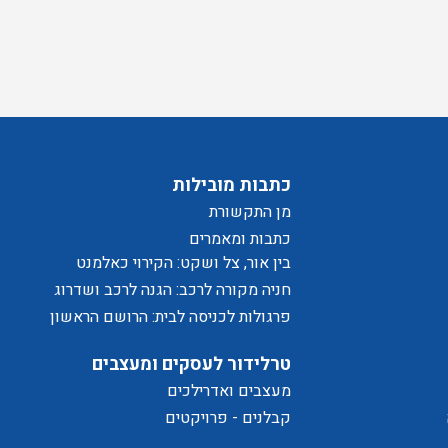
בלת
סכים/ה
יוור
כתבות מובילות
מן התקשורת
כתבות ומאמרים
בין אור, צל ושקט: הקירוי כאלמנט
מעצב בחוויית המרחב
חניה מקורה לרכב: הגנה לרכב ושדרוג
לבית
פרגולות לכניסה לבית: הרושם הראשון
שמתחיל בפתח
טרלידור לעסקים ומעצבים
ת
מעצבים ואדרילכים
קבלנים - פרויקטים