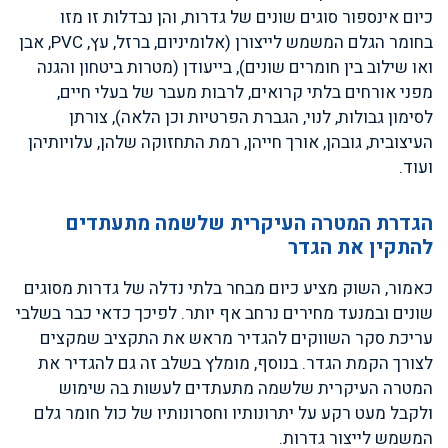
כיום אינספור סוגים שונים של גדרות, והן נבדלות זו מזו
בחומר הגלם המשמש לייצורן (אלומיניום, ברזל, עץ, PVC, אבן
ואו שילוב בין חומרים שונים), בייעודן (מטרות ביטחון והגנה
מפני אורחים בלתי קרואים, לרבות מעבר של בעלי חיים,
לסימון גבולות, לנוי, הגברת הפרטיות וכן הלאה), צורתן
העיצובית, גובהן, אורך חייהן, רמת התחזוקה שלהן, עלויותיהן
ועוד.
הגדרת המטרה העיקרית שלשמה מתעתדים
להתקין את הגדר
כאמור, השוק מציע כיום מבחר בלתי נדלה של גדרות מסוגים
שונים ובמנעד מחירים נרחב אף יותר. לפיכך כדאי כבר בשלבי
עריכת סקר השווקים להגדיר מראש את התקציב שמקצים
לצורך הקמת הגדר. בנוסף, מומלץ בשלב זה גם להגדיר את
המטרה העיקרית שלשמה מתעתדים לעשות בה שימוש
ולקבל מעט רקע על יתרונותיו וחסרונותיו של כול חומר גלם
המשמש לייצור גדרות.