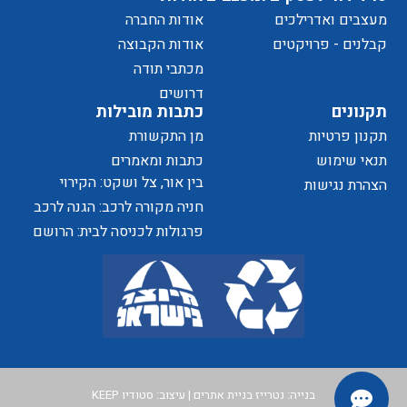
מעצבים ואדרילכים
אודות החברה
מדיניות
קבלנים - פרויקטים
אודות הקבוצה
מכתבי תודה
של
דרושים
תקנונים
כתבות מובילות
תקנון פרטיות
מן התקשורת
תנאי שימוש
כתבות ומאמרים
בין אור, צל ושקט: הקירוי
הצהרת נגישות
הפרטיות
כאלמנט מעצב בחוויית המרחב
חניה מקורה לרכב: הגנה לרכב
ושדרוג לבית
פרגולות לכניסה לבית: הרושם
האתר
הראשון שמתחיל בפתח
בנייה:
נטרייז בניית אתרים
| עיצוב:
סטודיו KEEP