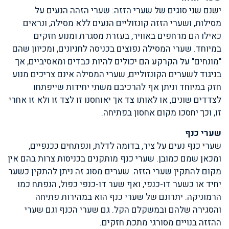
ישנם שני סוגים של שערי הזזה: שערי הזהה הנעים על
מסילות, ושערי הזזה קונזוליים הנעים ללא מסילה, ונראים
כאילו הם מרחפים באוויר, בעזרת מסגרת ומנוע חזקים
במיוחד. שערי המסילה נפוצים בכניסה לחניונים, ומכיוון שהם
"מונחים" על הקרקע הם יכולים להיות כבדים ומאסיביים, אך
בניגוד לשערים הקונזוליים, שערי המסילה אינם צריכים מנוע
חזק במיוחד וניתן אף להרכיבם משתי יחידות שייפתחו
לצדדים שונים, או לאותו צד אך יאוחסנו זו לצד זו ולא זו אחרי
זו, וכך יחסכו מקום אחסון בפתיחה.
שערי כנף
שערי כנף נעים על ציר, בדומה לדלת, ונפתחים ככנפיים,
ומכאן שמם כמובן. שערי כנף מותקנים בכניסות צרות בהם אין
מקום להתקין שערי הזזה. שערים מסוג זה ניתן להתקין כשער
יחיד או כשער דו-כנפי, ואף שער דו-כנפי כפול, הנפתח כמו
הרמוניקה. יתרונם של שערי כנף הוא במהירות פתיחה
והסגירה שלהם ובמשקלם הקל. גם שערי הכנף וגם שערי
ההזזה בנויים מסורגי מתכת חזקים.