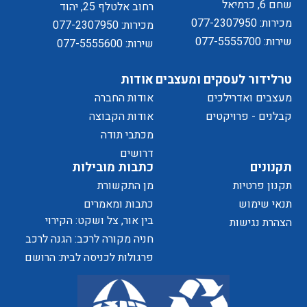
שחם 6, כרמיאל
רחוב אלטלף 25, יהוד
מכירות: 077-2307950
מכירות: 077-2307950
שירות: 077-5555700
שירות: 077-5555600
טרלידור לעסקים ומעצבים
אודות
מעצבים ואדרילכים
אודות החברה
מדיניות
קבלנים - פרויקטים
אודות הקבוצה
מכתבי תודה
של
דרושים
תקנונים
כתבות מובילות
תקנון פרטיות
מן התקשורת
תנאי שימוש
כתבות ומאמרים
בין אור, צל ושקט: הקירוי
הצהרת נגישות
הפרטיות
כאלמנט מעצב בחוויית המרחב
חניה מקורה לרכב: הגנה לרכב
ושדרוג לבית
פרגולות לכניסה לבית: הרושם
הראשון שמתחיל בפתח