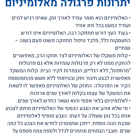
יתרונות פרגולה מאלומיניום
• האלומיניום הוא חומר עמיד לאורך זמן, שאינו רגיש למים
ועמיד כמעט בכל מזג אוויר.
• בעוד העץ דורש תחזוקה רבה, האלומיניום אינו דורש
התעסקות כלל, מלבד טיפול תחזוקה פשוט פעם בשנה –
שנתיים.
• קלות משקלו של האלומיניום לצד חוזקו הרב, מאפשרים
להתקין ממנו לא רק פרגולות עומדות אלא גם פרגולות
"מרחפות", ללא רגליים, הנצמדות לקיר הבית. קלות המשקל
מאפשרת לבצע חיבור חזק ובטיחותי ללא חשש מהתמוטטות
הקיר או הפרגולה. החוזק של האלומיניום מאפשר לו לשאת
את המשקל של עצמו בקלות לאורך שנים ארוכות.
• לאלומיניום בלאי אפסי והוא נשאר כחדש לאורך שנים.
• מי שלא אוהב את הצבע הכסוף של האלומיניום מוזמן לצבוע
אותו בכל גוון שעולה על דעתו. הצבע מוסיף לאלומיניום
שכבת הגנה נוספת. ייתכן שתצטרכו לחדש את הצבע כל כמה
שנים. חובבי הצמחים מוזמנים לגדל ולטפח צמח מטפס על