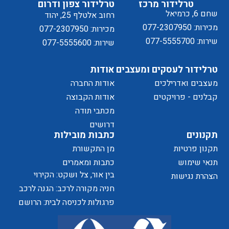
טרלידור מרכז
טרלידור צפון ודרום
שחם 6, כרמיאל
רחוב אלטלף 25, יהוד
מכירות: 077-2307950
מכירות: 077-2307950
שירות: 077-5555700
שירות: 077-5555600
טרלידור לעסקים ומעצבים
אודות
מעצבים ואדרילכים
אודות החברה
מדיניות
קבלנים - פרויקטים
אודות הקבוצה
מכתבי תודה
של
דרושים
תקנונים
כתבות מובילות
תקנון פרטיות
מן התקשורת
תנאי שימוש
כתבות ומאמרים
בין אור, צל ושקט: הקירוי
הצהרת נגישות
הפרטיות
כאלמנט מעצב בחוויית המרחב
חניה מקורה לרכב: הגנה לרכב
ושדרוג לבית
פרגולות לכניסה לבית: הרושם
הראשון שמתחיל בפתח