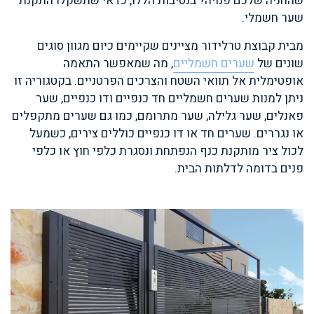
שהחניה שלכם פנויה? בנסיבות הללו, כדאי שתשקלו התקנת
שער חשמלי.
מבית קבוצת טרלידור מציינים שקיימים כיום מגוון סוגים
שונים של
שערים חשמליים
, מה שמאפשר התאמה
אופטימלית אל תוואי השטח והצרכים הפרטניים. בקטגוריה זו
ניתן למנות שערים חשמליים חד כנפיים ודו כנפיים, שער
פאנלים, שער גלילה, שער מתרומם, כמו גם שערים מתקפלים
או נגררים. שערים חד או דו כנפיים כוללים צירים, כשמעל
לכול ציר מותקנת כנף הנפתחת ונסגרת כלפי חוץ או כלפי
פנים בדומה לדלתות הבית.